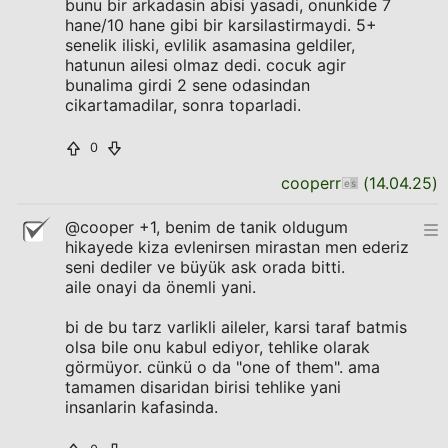
bunu bir arkadasin abisi yasadi, onunkide 7
hane/10 hane gibi bir karsilastirmaydi. 5+
senelik iliski, evlilik asamasina geldiler,
hatunun ailesi olmaz dedi. cocuk agir
bunalima girdi 2 sene odasindan
cikartamadilar, sonra toparladi.
0
cooperr
(
14.04.25
)
@cooper +1, benim de tanik oldugum
hikayede kiza evlenirsen mirastan men ederiz
seni dediler ve büyük ask orada bitti.
aile onayi da önemli yani.
bi de bu tarz varlikli aileler, karsi taraf batmis
olsa bile onu kabul ediyor, tehlike olarak
görmüyor. cünkü o da "one of them". ama
tamamen disaridan birisi tehlike yani
insanlarin kafasinda.