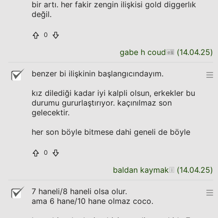
bir artı. her fakir zengin ilişkisi gold diggerlık
değil.
0
gabe h coud
(
14.04.25
)
benzer bi ilişkinin başlangıcındayım.
kız dilediği kadar iyi kalpli olsun, erkekler bu
durumu gururlaştırıyor. kaçınılmaz son
gelecektir.
her son böyle bitmese dahi geneli de böyle
0
baldan kaymak
(
14.04.25
)
7 haneli/8 haneli olsa olur.
ama 6 hane/10 hane olmaz coco.