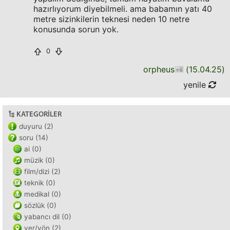
hazırlıyorum diyebilmeli. ama babamın yatı 40
metre sizinkilerin teknesi neden 10 netre
konusunda sorun yok.
0
orpheus
(
15.04.25
)
yenile
KATEGORILER
duyuru (2)
soru (14)
ai (0)
müzik (0)
film/dizi (2)
teknik (0)
medikal (0)
sözlük (0)
yabancı dil (0)
yer/yön (2)