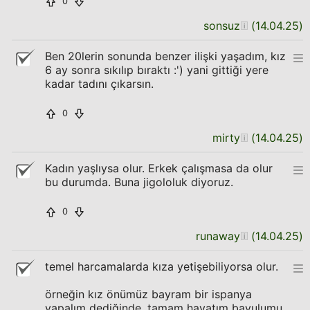
0
sonsuz
(
14.04.25
)
Ben 20lerin sonunda benzer ilişki yaşadım, kız
6 ay sonra sıkılıp bıraktı :') yani gittiği yere
kadar tadını çıkarsın.
0
mirty
(
14.04.25
)
Kadın yaşlıysa olur. Erkek çalışmasa da olur
bu durumda. Buna jigololuk diyoruz.
0
runaway
(
14.04.25
)
temel harcamalarda kıza yetişebiliyorsa olur.
örneğin kız önümüz bayram bir ispanya
yapalım dediğinde, tamam hayatım bavulumu