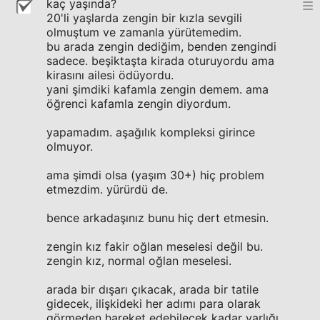
kaç yaşında?
20'li yaşlarda zengin bir kızla sevgili
olmuştum ve zamanla yürütemedim.
bu arada zengin dediğim, benden zengindi
sadece. beşiktaşta kirada oturuyordu ama
kirasını ailesi ödüyordu.
yani şimdiki kafamla zengin demem. ama
öğrenci kafamla zengin diyordum.
yapamadım. aşağılık kompleksi girince
olmuyor.
ama şimdi olsa (yaşım 30+) hiç problem
etmezdim. yürürdü de.
bence arkadaşınız bunu hiç dert etmesin.
zengin kız fakir oğlan meselesi değil bu.
zengin kız, normal oğlan meselesi.
arada bir dışarı çıkacak, arada bir tatile
gidecek, ilişkideki her adımı para olarak
görmeden hareket edebilecek kadar varlığı