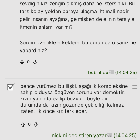
sevdiğin kız zengin çıkmış daha ne istersin ki. Bu
tarz kolay yoldan paraya ulaşma ihtimali nadir
gelir insanın ayağına, gelmişken de elinin tersiyle
itmenin anlamı var mı?
Sorum özellikle erkeklere, bu durumda olsanız ne
yapardınız?
0
bobinhoo
(
14.04.25
)
bence yürümez bu ilişki. aşağılık kompleksine
sahip olduysa özgüven sorunu var demektir.
kızın yanında ezilip büzülür. böyle bir
durumda da kızın gözünde çekiciliği kalmaz
zaten. ilk önce kız terk eder.
0
nickini degistiren yazar
(
14.04.25
)