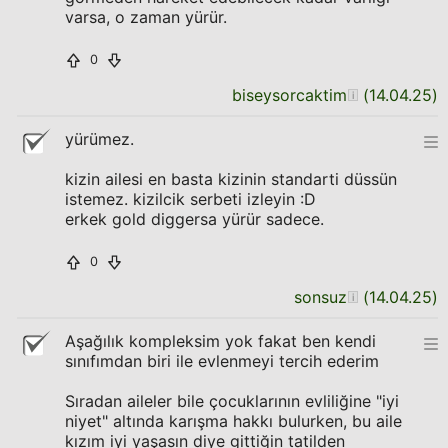
varsa, o zaman yürür.
0
biseysorcaktim
(
14.04.25
)
yürümez.
kizin ailesi en basta kizinin standarti düssün
istemez. kizilcik serbeti izleyin :D
erkek gold diggersa yürür sadece.
0
sonsuz
(
14.04.25
)
Aşağılık kompleksim yok fakat ben kendi
sınıfımdan biri ile evlenmeyi tercih ederim
Sıradan aileler bile çocuklarının evliliğine "iyi
niyet" altında karışma hakkı bulurken, bu aile
kızım iyi yaşasın diye gittiğin tatilden