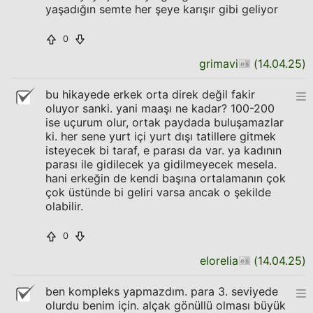
yaşadığın semte her şeye karışır gibi geliyor
0
grimavi
(
14.04.25
)
bu hikayede erkek orta direk değil fakir
oluyor sanki. yani maaşı ne kadar? 100-200
ise uçurum olur, ortak paydada buluşamazlar
ki. her sene yurt içi yurt dışı tatillere gitmek
isteyecek bi taraf, e parası da var. ya kadının
parası ile gidilecek ya gidilmeyecek mesela.
hani erkeğin de kendi başına ortalamanın çok
çok üstünde bi geliri varsa ancak o şekilde
olabilir.
0
elorelia
(
14.04.25
)
ben kompleks yapmazdım. para 3. seviyede
olurdu benim için. alçak gönüllü olması büyük