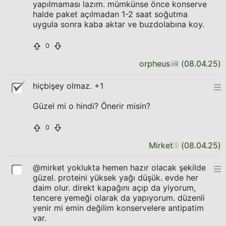
yapılmaması lazım. mümkünse önce konserve
halde paket açılmadan 1-2 saat soğutma
uygula sonra kaba aktar ve buzdolabına koy.
0
orpheus
(
08.04.25
)
hiçbişey olmaz. +1
Güzel mi o hindi? Önerir misin?
0
Mirket
(
08.04.25
)
@mirket yoklukta hemen hazır olacak şekilde
güzel. proteini yüksek yağı düşük. evde her
daim olur. direkt kapağını açıp da yiyorum,
tencere yemeği olarak da yapıyorum. düzenli
yenir mi emin değilim konservelere antipatim
var.