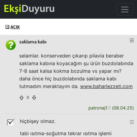
Ekşi
Duyuru
AÇIK
saklama kabı
selamlar. konserveden çıkarıp pilavla beraber
saklama kabına koyacağım şu ürün buzdolabında
7-8 saat kalsa kokma bozulma vs yapar mı?
daha önce hiç buzdolabında saklama kabı
tutmadım meraktayım da.
www.baharlezzeti.com
0
patronaj1
(
08.04.25
)
hiçbişey olmaz.
tabi ısıtma-soğutma tekrar ısıtma işlemi