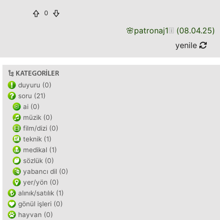
0
🌸
patronaj1
(
08.04.25
)
yenile
KATEGORILER
duyuru (0)
soru (21)
ai (0)
müzik (0)
film/dizi (0)
teknik (1)
medikal (1)
sözlük (0)
yabancı dil (0)
yer/yön (0)
alınık/satılık (1)
gönül işleri (0)
hayvan (0)