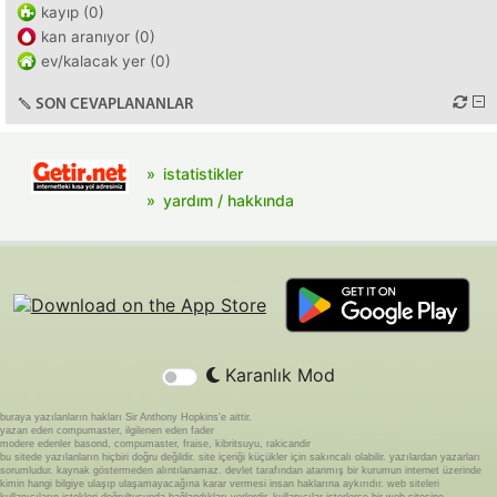
kayıp (0)
kan aranıyor (0)
ev/kalacak yer (0)
SON CEVAPLANANLAR
istatistikler
yardım / hakkında
Karanlık Mod
buraya yazılanların hakları Sir Anthony Hopkins'e aittir.
yazan eden compumaster, ilgilenen eden fader
modere edenler basond, compumaster, fraise, kibritsuyu, rakicandir
bu sitede yazılanların hiçbiri doğru değildir. site içeriği küçükler için sakıncalı olabilir. yazılardan yazarları
sorumludur. kaynak göstermeden alıntılanamaz. devlet tarafından atanmış bir kurumun internet üzerinde
kimin hangi bilgiye ulaşıp ulaşamayacağına karar vermesi insan haklarına aykırıdır. web siteleri