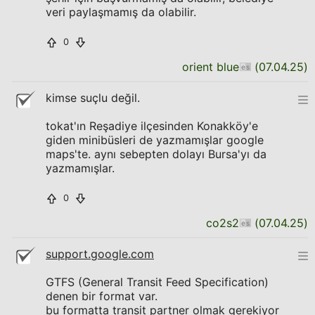
veri paylaşmamış da olabilir.
0
orient blue
(
07.04.25
)
kimse suçlu değil.
tokat'ın Reşadiye ilçesinden Konakköy'e
giden minibüsleri de yazmamışlar google
maps'te. aynı sebepten dolayı Bursa'yı da
yazmamışlar.
0
co2s2
(
07.04.25
)
support.google.com
GTFS (General Transit Feed Specification)
denen bir format var.
bu formatta transit partner olmak gerekiyor