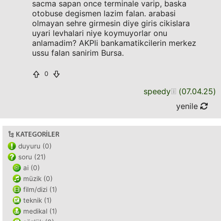
sacma sapan once terminale varip, baska
otobuse degismen lazim falan. arabasi
olmayan sehre girmesin diye giris cikislara
uyari levhalari niye koymuyorlar onu
anlamadim? AKPli bankamatikcilerin merkez
ussu falan sanirim Bursa.
0
speedy
(
07.04.25
)
yenile
KATEGORILER
duyuru (0)
soru (21)
ai (0)
müzik (0)
film/dizi (1)
teknik (1)
medikal (1)