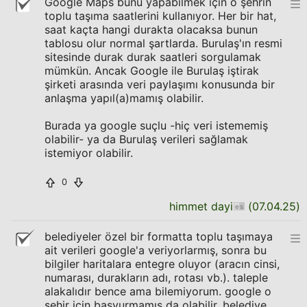
Google Maps bunu yapabilmek için o şehrin
toplu taşıma saatlerini kullanıyor. Her bir hat,
saat kaçta hangi durakta olacaksa bunun
tablosu olur normal şartlarda. Burulaş'ın resmi
sitesinde durak durak saatleri sorgulamak
mümkün. Ancak Google ile Burulaş iştirak
şirketi arasında veri paylaşımı konusunda bir
anlaşma yapıl(a)mamış olabilir.
Burada ya google suçlu -hiç veri istememiş
olabilir- ya da Burulaş verileri sağlamak
istemiyor olabilir.
0
himmet dayi
(
07.04.25
)
belediyeler özel bir formatta toplu taşımaya
ait verileri google'a veriyorlarmış, sonra bu
bilgiler haritalara entegre oluyor (aracın cinsi,
numarası, durakların adı, rotası vb.). taleple
alakalıdır bence ama bilemiyorum. google o
şehir için başvurmamış da olabilir, belediye