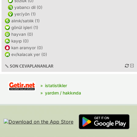
sözlük (0)
yabancı dil (0)
yer/yön (1)
alınık/satılık (1)
gönül işleri (1)
hayvan (0)
kayıp (0)
kan aranıyor (0)
ev/kalacak yer (0)
SON CEVAPLANANLAR
istatistikler
yardım / hakkında