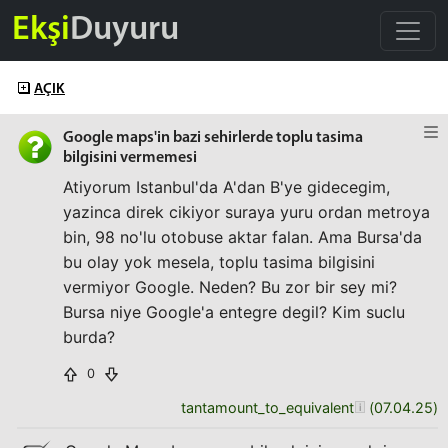
Ekşi
Duyuru
AÇIK
Google maps'in bazi sehirlerde toplu tasima
bilgisini vermemesi
Atiyorum Istanbul'da A'dan B'ye gidecegim,
yazinca direk cikiyor suraya yuru ordan metroya
bin, 98 no'lu otobuse aktar falan. Ama Bursa'da
bu olay yok mesela, toplu tasima bilgisini
vermiyor Google. Neden? Bu zor bir sey mi?
Bursa niye Google'a entegre degil? Kim suclu
burda?
0
tantamount_to_equivalent
(
07.04.25
)