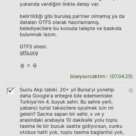
yukarıda verdiğim linkte detay var.
belirtildiği gibi burulaş partner olmamış ya da
dataları GTFS olarak hazırlamamış.
belediyecilere bu konuda talepte ve baskıda
bulunmak lazım.
GTFS sitesi:
gtfs.org
0
biseysorcaktim
(
07.04.25
)
Suclu Akp tabiki. 20+ yil Bursa'yi yonetip
daha Google'a entegre bile edememisler.
Turkiye'nin 4. buyuk sehri. Bu sehre yerli,
yabanci turist taksicilere opulmek icin mi
gelsin? Sacma sapan bir sehir, x ve y
arasindaki arabayla 10 dakikalik yolu toplu
tasima ile bir bucuk saatte gidiyorsun, cunku
otobus hatti yok, toplu tasima baglantisi yok,