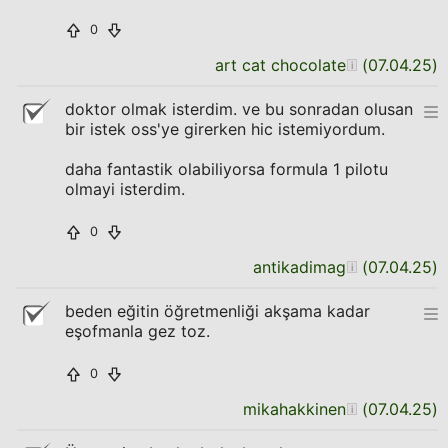
0
art cat chocolate
(
07.04.25
)
doktor olmak isterdim. ve bu sonradan olusan
bir istek oss'ye girerken hic istemiyordum.
daha fantastik olabiliyorsa formula 1 pilotu
olmayi isterdim.
0
antikadimag
(
07.04.25
)
beden eğitin öğretmenliği akşama kadar
eşofmanla gez toz.
0
mikahakkinen
(
07.04.25
)