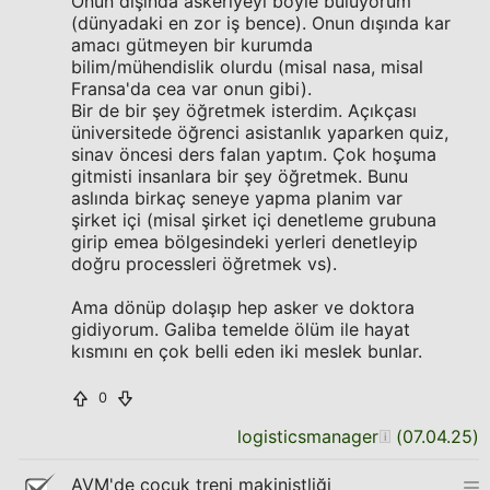
Onun dışında askeriyeyi böyle buluyorum
(dünyadaki en zor iş bence). Onun dışında kar
amacı gütmeyen bir kurumda
bilim/mühendislik olurdu (misal nasa, misal
Fransa'da cea var onun gibi).
Bir de bir şey öğretmek isterdim. Açıkçası
üniversitede öğrenci asistanlık yaparken quiz,
sinav öncesi ders falan yaptım. Çok hoşuma
gitmisti insanlara bir şey öğretmek. Bunu
aslında birkaç seneye yapma planim var
şirket içi (misal şirket içi denetleme grubuna
girip emea bölgesindeki yerleri denetleyip
doğru processleri öğretmek vs).
Ama dönüp dolaşıp hep asker ve doktora
gidiyorum. Galiba temelde ölüm ile hayat
kısmını en çok belli eden iki meslek bunlar.
0
logisticsmanager
(
07.04.25
)
AVM'de çocuk treni makinistliği