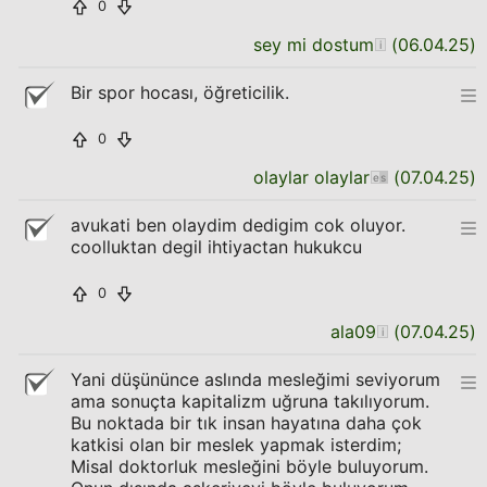
0
sey mi dostum
(
06.04.25
)
Bir spor hocası, öğreticilik.
0
olaylar olaylar
(
07.04.25
)
avukati ben olaydim dedigim cok oluyor.
coolluktan degil ihtiyactan hukukcu
0
ala09
(
07.04.25
)
Yani düşününce aslında mesleğimi seviyorum
ama sonuçta kapitalizm uğruna takılıyorum.
Bu noktada bir tık insan hayatına daha çok
katkisi olan bir meslek yapmak isterdim;
Misal doktorluk mesleğini böyle buluyorum.