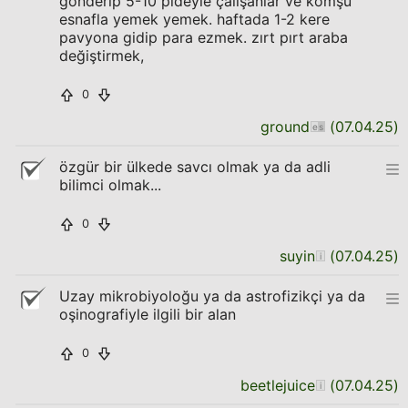
gönderip 5-10 pideyle çalışanlar ve komşu
esnafla yemek yemek. haftada 1-2 kere
pavyona gidip para ezmek. zırt pırt araba
değiştirmek,
0
ground
(
07.04.25
)
özgür bir ülkede savcı olmak ya da adli
bilimci olmak...
0
suyin
(
07.04.25
)
Uzay mikrobiyoloğu ya da astrofizikçi ya da
oşinografiyle ilgili bir alan
0
beetlejuice
(
07.04.25
)