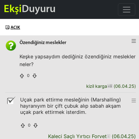
Ekşi
Duyuru
AÇIK
Özendiğiniz meslekler
Keşke yapsaydım dediğiniz özendiğiniz meslekler
neler?
0
kizil karga
(
06.04.25
)
Uçak park ettirme mesleğinin (Marshalling)
hayranıyım bir çift çubuk alıp sabah akşam
uçak park ettirmek isterdim.
0
Kaleci Saçlı Yırtıcı Forvet
(
06.04.25
)