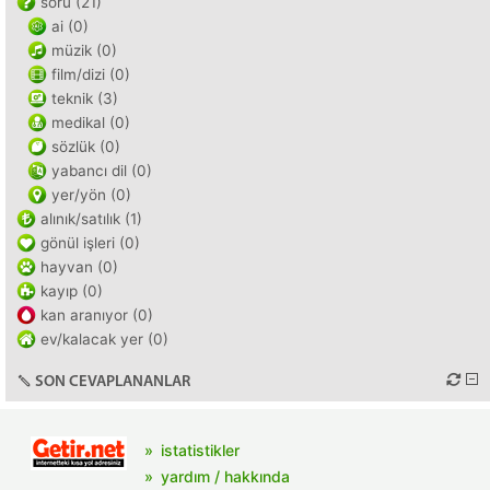
soru (21)
ai (0)
müzik (0)
film/dizi (0)
teknik (3)
medikal (0)
sözlük (0)
yabancı dil (0)
yer/yön (0)
alınık/satılık (1)
gönül işleri (0)
hayvan (0)
kayıp (0)
kan aranıyor (0)
ev/kalacak yer (0)
SON CEVAPLANANLAR
istatistikler
yardım / hakkında