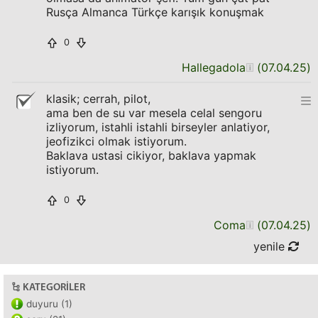
Rusça Almanca Türkçe karışık konuşmak
0
Hallegadola
(
07.04.25
)
klasik; cerrah, pilot,
ama ben de su var mesela celal sengoru
izliyorum, istahli istahli birseyler anlatiyor,
jeofizikci olmak istiyorum.
Baklava ustasi cikiyor, baklava yapmak
istiyorum.
0
Coma
(
07.04.25
)
yenile
KATEGORILER
duyuru (1)