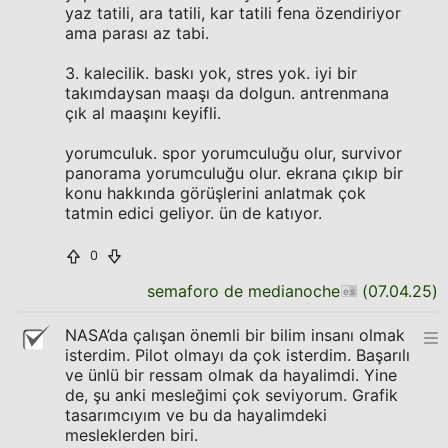
yaz tatili, ara tatili, kar tatili fena özendiriyor
ama parası az tabi.
3. kalecilik. baskı yok, stres yok. iyi bir
takımdaysan maaşı da dolgun. antrenmana
çık al maaşını keyifli.
yorumculuk. spor yorumculuğu olur, survivor
panorama yorumculuğu olur. ekrana çıkıp bir
konu hakkında görüşlerini anlatmak çok
tatmin edici geliyor. ün de katıyor.
0
semaforo de medianoche
(
07.04.25
)
NASA’da çalışan önemli bir bilim insanı olmak
isterdim. Pilot olmayı da çok isterdim. Başarılı
ve ünlü bir ressam olmak da hayalimdi. Yine
de, şu anki mesleğimi çok seviyorum. Grafik
tasarımcıyım ve bu da hayalimdeki
mesleklerden biri.