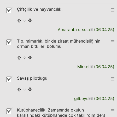
Çiftçilik ve hayvancılık.
0
Amaranta ursula
(
06.04.25
)
Tıp, mimarlık, bir de ziraat mühendisliğinin
orman bitkileri bölümü.
0
Mirket
(
06.04.25
)
Savaş pilotluğu
0
gilbeys
(
06.04.25
)
Kütüphanecilik. Zamanında okulun
karşısındaki kütüphanede çok takılırdım ders