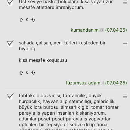
Üst seviye basketbolculara, kısa veya uzun
mesafe atletlere imreniyorum.
0
kumandanim
(
07.04.25
)
sahada çalışan, yeni türleri keşfeden bir
biyolog
kısa mesafe koşucusu
0
lüzumsuz adam
(
07.04.25
)
tahtakele dözvicisi, toptancılık, büyük
hurdacılık, hayvan alıp satımcılığı, galericilik
büyük icra bürosu, simsarlık gibi tomar tomar
parayla iş yapan insanları kıskanıyorum.
adamlar poşet poşet parayla iş yapıyorlar.
öğlenleri bir tepsiye et sebze dizip fırına