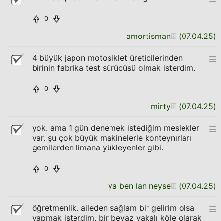
0
amortisman
(
07.04.25
)
4 büyük japon motosiklet üreticilerinden
birinin fabrika test sürücüsü olmak isterdim.
0
mirty
(
07.04.25
)
yok. ama 1 gün denemek istediğim meslekler
var. şu çok büyük makinelerle konteynırları
gemilerden limana yükleyenler gibi.
0
ya ben lan neyse
(
07.04.25
)
öğretmenlik. aileden sağlam bir gelirim olsa
yapmak isterdim. bir beyaz yakalı köle olarak