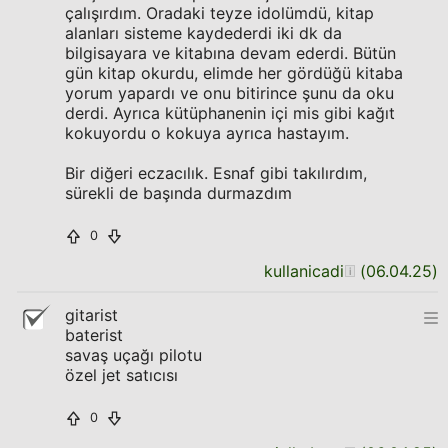
çalışırdım. Oradaki teyze idolümdü, kitap
alanları sisteme kaydederdi iki dk da
bilgisayara ve kitabına devam ederdi. Bütün
gün kitap okurdu, elimde her gördüğü kitaba
yorum yapardı ve onu bitirince şunu da oku
derdi. Ayrıca kütüphanenin içi mis gibi kağıt
kokuyordu o kokuya ayrıca hastayım.
Bir diğeri eczacılık. Esnaf gibi takılırdım,
sürekli de başında durmazdım
0
kullanicadi
(
06.04.25
)
gitarist
baterist
savaş uçağı pilotu
özel jet satıcısı
0