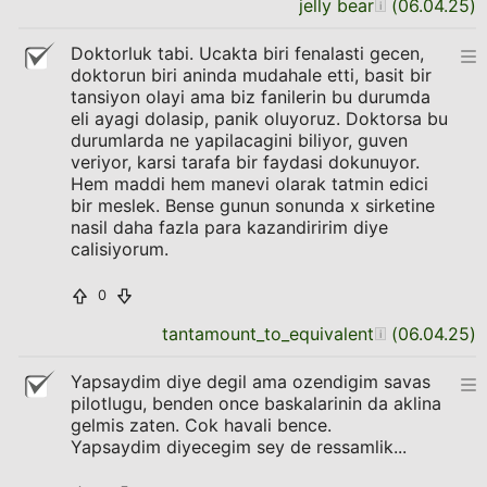
jelly bear
(
06.04.25
)
Doktorluk tabi. Ucakta biri fenalasti gecen,
doktorun biri aninda mudahale etti, basit bir
tansiyon olayi ama biz fanilerin bu durumda
eli ayagi dolasip, panik oluyoruz. Doktorsa bu
durumlarda ne yapilacagini biliyor, guven
veriyor, karsi tarafa bir faydasi dokunuyor.
Hem maddi hem manevi olarak tatmin edici
bir meslek. Bense gunun sonunda x sirketine
nasil daha fazla para kazandiririm diye
calisiyorum.
0
tantamount_to_equivalent
(
06.04.25
)
Yapsaydim diye degil ama ozendigim savas
pilotlugu, benden once baskalarinin da aklina
gelmis zaten. Cok havali bence.
Yapsaydim diyecegim sey de ressamlik...