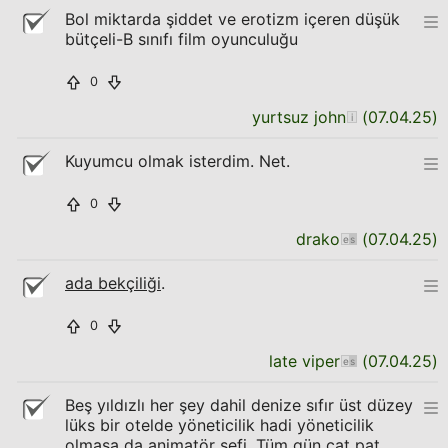
Bol miktarda şiddet ve erotizm içeren düşük
bütçeli-B sınıfı film oyunculuğu
0
yurtsuz john
(
07.04.25
)
Kuyumcu olmak isterdim. Net.
0
drako
(
07.04.25
)
ada bekçiliği
.
0
late viper
(
07.04.25
)
Beş yıldızlı her şey dahil denize sıfır üst düzey
lüks bir otelde yöneticilik hadi yöneticilik
olmasa da animatör şefi. Tüm gün çat pat