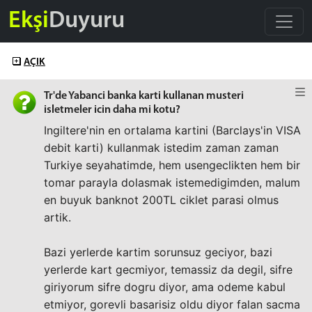
Ekşi
Duyuru
AÇIK
Tr'de Yabanci banka karti kullanan musteri
isletmeler icin daha mi kotu?
Ingiltere'nin en ortalama kartini (Barclays'in VISA
debit karti) kullanmak istedim zaman zaman
Turkiye seyahatimde, hem usengeclikten hem bir
tomar parayla dolasmak istemedigimden, malum
en buyuk banknot 200TL ciklet parasi olmus
artik.
Bazi yerlerde kartim sorunsuz geciyor, bazi
yerlerde kart gecmiyor, temassiz da degil, sifre
giriyorum sifre dogru diyor, ama odeme kabul
etmiyor, gorevli basarisiz oldu diyor falan sacma