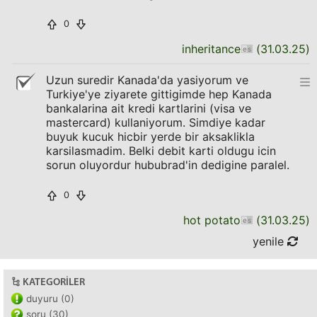
0
inheritance
(
31.03.25
)
Uzun suredir Kanada'da yasiyorum ve
Turkiye'ye ziyarete gittigimde hep Kanada
bankalarina ait kredi kartlarini (visa ve
mastercard) kullaniyorum. Simdiye kadar
buyuk kucuk hicbir yerde bir aksaklikla
karsilasmadim. Belki debit karti oldugu icin
sorun oluyordur hububrad'in dedigine paralel.
0
hot potato
(
31.03.25
)
yenile
KATEGORILER
duyuru (0)
soru (30)