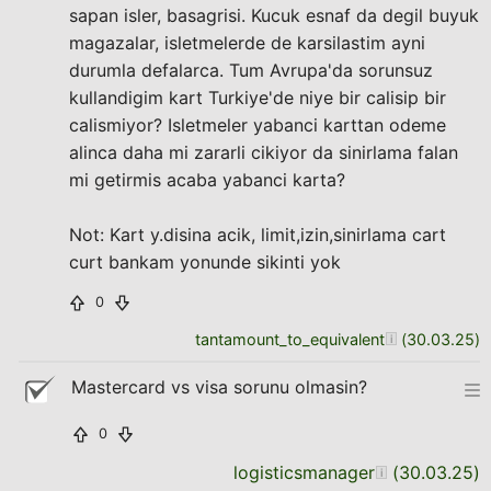
sapan isler, basagrisi. Kucuk esnaf da degil buyuk
magazalar, isletmelerde de karsilastim ayni
durumla defalarca. Tum Avrupa'da sorunsuz
kullandigim kart Turkiye'de niye bir calisip bir
calismiyor? Isletmeler yabanci karttan odeme
alinca daha mi zararli cikiyor da sinirlama falan
mi getirmis acaba yabanci karta?
Not: Kart y.disina acik, limit,izin,sinirlama cart
curt bankam yonunde sikinti yok
0
tantamount_to_equivalent
(
30.03.25
)
Mastercard vs visa sorunu olmasin?
0
logisticsmanager
(
30.03.25
)