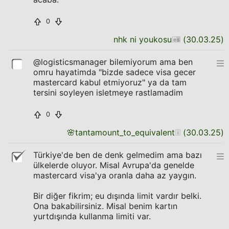
0
nhk ni youkosu
(
30.03.25
)
@logisticsmanager bilemiyorum ama ben
omru hayatimda "bizde sadece visa gecer
mastercard kabul etmiyoruz" ya da tam
tersini soyleyen isletmeye rastlamadim
0
🌸
tantamount_to_equivalent
(
30.03.25
)
Türkiye'de ben de denk gelmedim ama bazı
ülkelerde oluyor. Misal Avrupa'da genelde
mastercard visa'ya oranla daha az yaygın.
Bir diğer fikrim; eu dışında limit vardır belki.
Ona bakabilirsiniz. Misal benim kartın
yurtdışında kullanma limiti var.