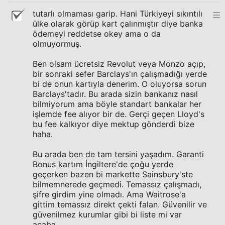
tutarlı olmaması garip. Hani Türkiyeyi sıkıntılı
ülke olarak görüp kart çalınmıştır diye banka
ödemeyi reddetse okey ama o da
olmuyormuş.
Ben olsam ücretsiz Revolut veya Monzo açıp,
bir sonraki sefer Barclays'ın çalışmadığı yerde
bi de onun kartıyla denerim. O oluyorsa sorun
Barclays'tadır. Bu arada sizin bankanız nasıl
bilmiyorum ama böyle standart bankalar her
işlemde fee alıyor bir de. Gerçi geçen Lloyd's
bu fee kalkıyor diye mektup gönderdi bize
haha.
Bu arada ben de tam tersini yaşadım. Garanti
Bonus kartım İngiltere'de çoğu yerde
geçerken bazen bi markette Sainsbury'ste
bilmemnerede geçmedi. Temassız çalışmadı,
şifre girdim yine olmadı. Ama Waitrose'a
gittim temassız direkt çekti falan. Güvenilir ve
güvenilmez kurumlar gibi bi liste mi var
acaba.