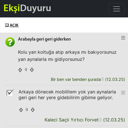
Ekşi
Duyuru
AÇIK
Arabayla geri geri giderken
Kolu yan koltuğa atıp arkaya mı bakıyorsunuz
yan aynalarla mı gidiyorsunuz?
0
Bir ben var benden şurada
(
12.03.25
)
Arkaya dönecek mobilitem yok yan aynalarla
geri geri her yere gidebilirim gibime geliyor.
0
Kaleci Saçlı Yırtıcı Forvet
(
12.03.25
)