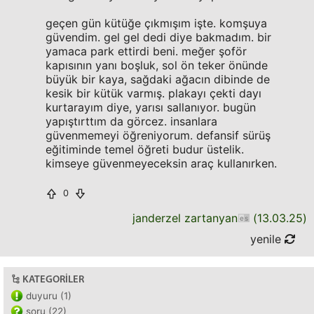
geçen gün kütüğe çıkmışım işte. komşuya
güvendim. gel gel dedi diye bakmadım. bir
yamaca park ettirdi beni. meğer şoför
kapısının yanı boşluk, sol ön teker önünde
büyük bir kaya, sağdaki ağacın dibinde de
kesik bir kütük varmış. plakayı çekti dayı
kurtarayım diye, yarısı sallanıyor. bugün
yapıştırttım da görcez. insanlara
güvenmemeyi öğreniyorum. defansif sürüş
eğitiminde temel öğreti budur üstelik.
kimseye güvenmeyeceksin araç kullanırken.
0
janderzel zartanyan
(
13.03.25
)
yenile
KATEGORILER
duyuru (1)
soru (22)