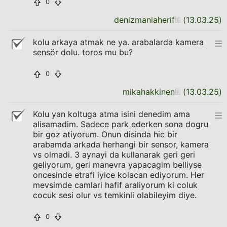
0
denizmaniaherif
(
13.03.25
)
kolu arkaya atmak ne ya. arabalarda kamera
sensör dolu. toros mu bu?
0
mikahakkinen
(
13.03.25
)
Kolu yan koltuga atma isini denedim ama
alisamadim. Sadece park ederken sona dogru
bir goz atiyorum. Onun disinda hic bir
arabamda arkada herhangi bir sensor, kamera
vs olmadi. 3 aynayi da kullanarak geri geri
geliyorum, geri manevra yapacagim belliyse
oncesinde etrafi iyice kolacan ediyorum. Her
mevsimde camlari hafif araliyorum ki coluk
cocuk sesi olur vs temkinli olabileyim diye.
0