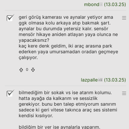
mbond
(
13.03.25
)
geri görüş kamerası ve aynalar yetiyor ama
ggk olmasa kolu arkaya atıp bakmak şart.
aynalar bu durumda yetersiz kalır. sensör
mensör hikaye aniden atlayan yaya olunca ne
yapacaksınız?
kaç kere denk geldim, iki araç arasına park
ederken yaya umursamadan oradan geçmeye
çalışıyor.
0
lazpalle
(
13.03.25
)
bilmediğim bir sokak vs ise atarım kolumu.
hatta ayağa da kalkarım ve sessizlik
gerekiyor. bunu ben talep etmiyorum sanırım
sadece ki geri vitese takınca araç ses sistemi
kendisi kısılıyor.
bildiğim bir yer ise aynalarla yaparım.