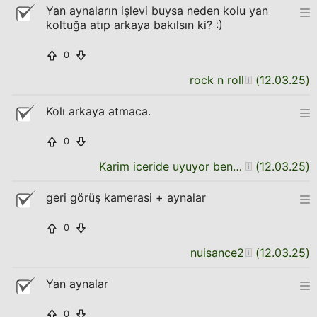
Yan aynaların işlevi buysa neden kolu yan
koltuğa atıp arkaya bakılsın ki? :)
0
rock n roll
(
12.03.25
)
Kolı arkaya atmaca.
0
Karim iceride uyuyor ben seni dusunuyorum
(
12.03.25
)
geri görüş kamerasi + aynalar
0
nuisance2
(
12.03.25
)
Yan aynalar
0