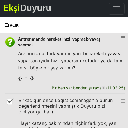
Ekşi
Duyuru
AÇIK
Antrenmanda hareketi hızlı yapmak-yavaş
yapmak
Aralarında bi fark var mı, yani bi hareketi yavaş
yaparsan iyidir hızlı yaparsan kötüdür ya da tam
tersi, böyle bir şey var mı?
0
Bir ben var benden şurada
(
11.03.25
)
Birkaç gün önce Logisticsmanager'la bunun
değerlendirmesini yapmıştık Duyuru bizi
dinliyor galiba :(
Hayır kazanç bakımından hiçbir fark yok, yani