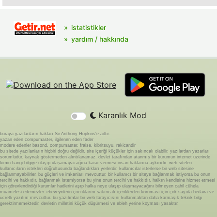
istatistikler
yardım / hakkında
Karanlık Mod
buraya yazılanların hakları Sir Anthony Hopkins'e aittir.
yazan eden compumaster, ilgilenen eden fader
modere edenler basond, compumaster, fraise, kibritsuyu, rakicandir
bu sitede yazılanların hiçbiri doğru değildir. site içeriği küçükler için sakıncalı olabilir. yazılardan yazarları
sorumludur. kaynak göstermeden alıntılanamaz. devlet tarafından atanmış bir kurumun internet üzerinde
kimin hangi bilgiye ulaşıp ulaşamayacağına karar vermesi insan haklarına aykırıdır. web siteleri
kullanıcıların istekleri doğrultusunda bağlandıkları yerlerdir. kullanıcılar isterlerse bir web sitesine
bağlanmayabilirler. bu güçleri ve imkanları mevcuttur. bir kullanıcı bir siteye bağlanmak istiyorsa bu onun
tercihi ve hakkıdır. bağlanmak istemiyorsa bu yine onun tercihi ve hakkıdır. halkın kendisine hizmet etmesi
için görevlendirdiği kurumlar hadlerini aşıp halka neye ulaşıp ulaşmayacağını bilmeyen cahil cühela
muamelesi edemezler. ebeveynlerin çocuklarını sakıncalı içeriklerden koruması için çok sayıda bedava ve
ücretli yazılım mevcuttur. bu yazılımlar bir web tarayıcısını kullanmaktan daha karmaşık teknik bilgi
gerektirmemektedir. devletin milletini küçük düşürmesi ve ebleh yerine koyması yasaktır.