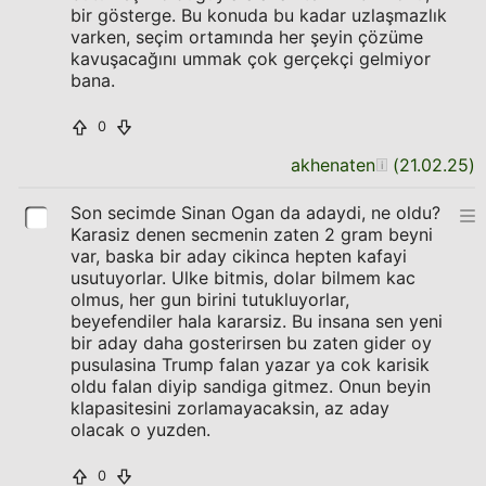
bir gösterge. Bu konuda bu kadar uzlaşmazlık
varken, seçim ortamında her şeyin çözüme
kavuşacağını ummak çok gerçekçi gelmiyor
bana.
0
akhenaten
(
21.02.25
)
Son secimde Sinan Ogan da adaydi, ne oldu?
Karasiz denen secmenin zaten 2 gram beyni
var, baska bir aday cikinca hepten kafayi
usutuyorlar. Ulke bitmis, dolar bilmem kac
olmus, her gun birini tutukluyorlar,
beyefendiler hala kararsiz. Bu insana sen yeni
bir aday daha gosterirsen bu zaten gider oy
pusulasina Trump falan yazar ya cok karisik
oldu falan diyip sandiga gitmez. Onun beyin
klapasitesini zorlamayacaksin, az aday
olacak o yuzden.
0