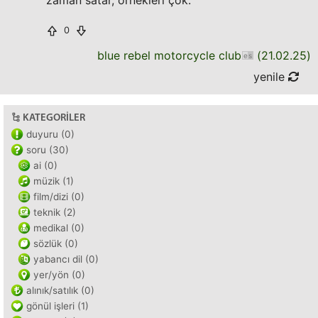
zaman satar, örnekleri çok.
0
blue rebel motorcycle club
(
21.02.25
)
yenile
KATEGORILER
duyuru (0)
soru (30)
ai (0)
müzik (1)
film/dizi (0)
teknik (2)
medikal (0)
sözlük (0)
yabancı dil (0)
yer/yön (0)
alınık/satılık (0)
gönül işleri (1)