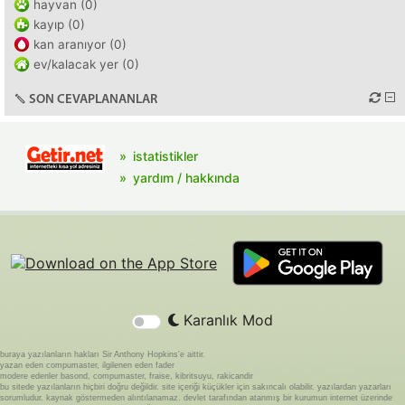
hayvan (0)
kayıp (0)
kan aranıyor (0)
ev/kalacak yer (0)
SON CEVAPLANANLAR
istatistikler
yardım / hakkında
Karanlık Mod
buraya yazılanların hakları Sir Anthony Hopkins'e aittir.
yazan eden compumaster, ilgilenen eden fader
modere edenler basond, compumaster, fraise, kibritsuyu, rakicandir
bu sitede yazılanların hiçbiri doğru değildir. site içeriği küçükler için sakıncalı olabilir. yazılardan yazarları
sorumludur. kaynak göstermeden alıntılanamaz. devlet tarafından atanmış bir kurumun internet üzerinde