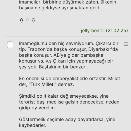
imamcıları birbirine düşürmek zaten. ülkenin
başına ne geldiyse ayrışmaktan geldi.
0
jelly bear
(
21.02.25
)
İmamoğlu'nu ben hiç sevmiyorum. Çıkarcı bir
tip. Trabzon'da başka konuşur, Diyarbakır'da
başka konuşur. AB'ye gider bambaşka
konuşur vs. v.s Çıkarı için yapmayacağı bir
şey yok. Baştakinin bir benzeri.
En önemlisi de emperyalistlerle ortaktır. Millet
der, "Türk Milleti" demez.
Şimdiki politikalar değişmeyecekse, yine
terörist başı meclise gelsin denecekse, neden
gidip oy verelim.
Göstermelik seçimle aday dayatırlarsa, yine
kaybederler.