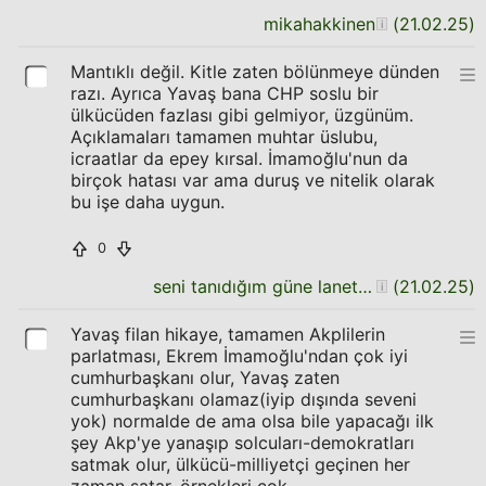
mikahakkinen
(
21.02.25
)
Mantıklı değil. Kitle zaten bölünmeye dünden
razı. Ayrıca Yavaş bana CHP soslu bir
ülkücüden fazlası gibi gelmiyor, üzgünüm.
Açıklamaları tamamen muhtar üslubu,
icraatlar da epey kırsal. İmamoğlu'nun da
birçok hatası var ama duruş ve nitelik olarak
bu işe daha uygun.
0
seni tanıdığım güne lanet olsun
(
21.02.25
)
Yavaş filan hikaye, tamamen Akplilerin
parlatması, Ekrem İmamoğlu'ndan çok iyi
cumhurbaşkanı olur, Yavaş zaten
cumhurbaşkanı olamaz(iyip dışında seveni
yok) normalde de ama olsa bile yapacağı ilk
şey Akp'ye yanaşıp solcuları-demokratları
satmak olur, ülkücü-milliyetçi geçinen her