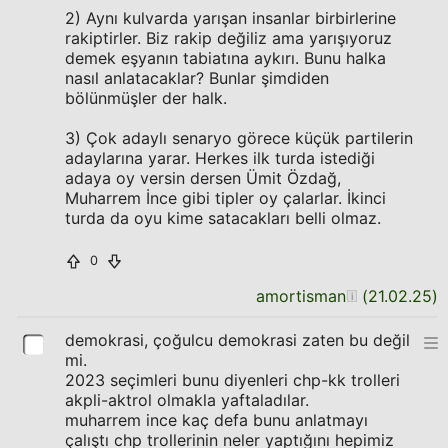
2) Aynı kulvarda yarışan insanlar birbirlerine
rakiptirler. Biz rakip değiliz ama yarışıyoruz
demek eşyanın tabiatına aykırı. Bunu halka
nasıl anlatacaklar? Bunlar şimdiden
bölünmüşler der halk.
3) Çok adaylı senaryo görece küçük partilerin
adaylarına yarar. Herkes ilk turda istediği
adaya oy versin dersen Ümit Özdağ,
Muharrem İnce gibi tipler oy çalarlar. İkinci
turda da oyu kime satacakları belli olmaz.
0
amortisman
(
21.02.25
)
demokrasi, çoğulcu demokrasi zaten bu değil
mi.
2023 seçimleri bunu diyenleri chp-kk trolleri
akpli-aktrol olmakla yaftaladılar.
muharrem ince kaç defa bunu anlatmayı
çalıştı chp trollerinin neler yaptığını hepimiz