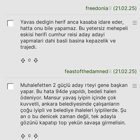
freedonia
(
21.02.25
)
Yavas dedigin herif anca kasaba idare eder,
hatta onu bile yapamaz. Bu yetersiz mehepeli
eskisi herifi cumhur reisi aday adayi
yapmalari dahi basli basina kepazelik ve
trajedi.
0
feastofthedamned
(
21.02.25
)
Muhalefetten 2 güçlü aday rteyi gene başkan
yapar. Bu hata 94de yapıldı, bedeli halen
ödeniyor. Mansur yavaş iyipin içinde çok
kuvvetli, ankara belediyesinde çalışanların
çoğu iyipli ve belediye ihaleleri iyiplilerde. Şu
an o bu denicek zaman değil, tek adayla
gözünü kapatıp top yekün savaşa girmelisin.
0