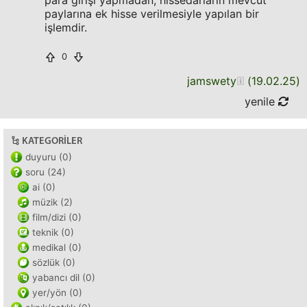
para girişi yapmadan, hissedarların mevcut
paylarına ek hisse verilmesiyle yapılan bir
işlemdir.
0
jamswety
(
19.02.25
)
yenile
KATEGORILER
duyuru (0)
soru (24)
ai (0)
müzik (2)
film/dizi (0)
teknik (0)
medikal (0)
sözlük (0)
yabancı dil (0)
yer/yön (0)