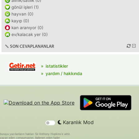
alınık/satılık (0)
gönül işleri (1)
hayvan (0)
kayıp (0)
kan aranıyor (0)
ev/kalacak yer (0)
SON CEVAPLANANLAR
istatistikler
yardım / hakkında
Karanlık Mod
buraya yazılanların hakları Sir Anthony Hopkins'e aittir.
yazan eden compumaster, ilgilenen eden fader