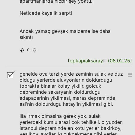
apartmanlarda hiçbir şey yoktu.
Neticede kayalik sarpti
Ancak yamaç gevşek malzeme ise daha
sıkıntı
0
topkapiaksaray
(
08.02.25
)
genelde ova tarzi yerde zeminin sulak ve duz
oldugu yerlerde aluvyonlarin doldurdugu
toprakta binalar kolay yikilir. golcuk
depreminde sakaryanin doldurdugu
adapazarinin yikilmasi, maras depreminde
asi'nin doldurdugu hatay'in yikilmasi gibi.
illa irmak olmasina gerek yok. sulak
yerlerdeki kumlu arazi cok tehlikeli. o yuzden
istanbul depreminde en kotu yerler bakirkoy,
yesilkoy, avcilar, kucukcekmece gibi yerler.