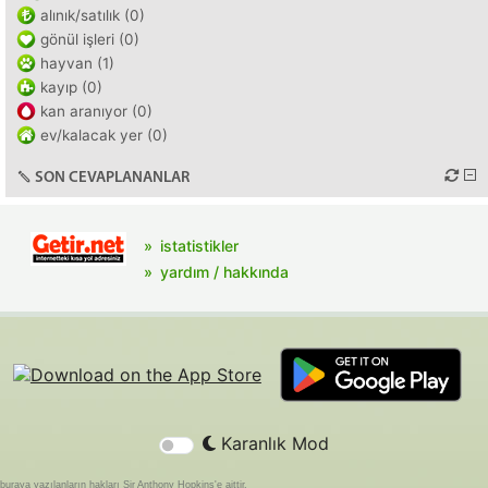
alınık/satılık (0)
gönül işleri (0)
hayvan (1)
kayıp (0)
kan aranıyor (0)
ev/kalacak yer (0)
SON CEVAPLANANLAR
istatistikler
yardım / hakkında
Karanlık Mod
buraya yazılanların hakları Sir Anthony Hopkins'e aittir.