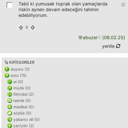
Tabii ki yumusak toprak olan yamaçlarda
riskin aynen devam edeceğini tahmin
edebiliyorum.
0
🌸
abuzer
(
08.02.25
)
yenile
KATEGORILER
duyuru (2)
soru (15)
ai (0)
müzik (0)
film/dizi (2)
teknik (0)
medikal (0)
sözlük (0)
yabancı dil (0)
yer/yön (2)