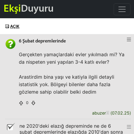
Ekşi
Duyuru
AÇIK
6 Şubat depremlerinde
Gerçekten yamaçlardaki evler yıkılmadı mi? Ya
da nispeten yeni yapılan 3-4 katlı evler?
Arastirdim bina yaşı ve katiyla ilgili detayli
istatistik yok. Bölgeyi bilenler daha fazla
gözleme sahip olabilir belki dedim
0
abuzer
(
07.02.25
)
ne 2020'deki elazığ depreminde ne de 6
şubat depremlerinde elazığda 2010'dan sonra