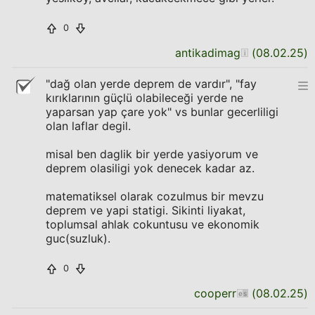
0
antikadimag
(
08.02.25
)
"dağ olan yerde deprem de vardır", "fay
kırıklarının güçlü olabileceği yerde ne
yaparsan yap çare yok" vs bunlar gecerliligi
olan laflar degil.
misal ben daglik bir yerde yasiyorum ve
deprem olasiligi yok denecek kadar az.
matematiksel olarak cozulmus bir mevzu
deprem ve yapi statigi. Sikinti liyakat,
toplumsal ahlak cokuntusu ve ekonomik
guc(suzluk).
0
cooperr
(
08.02.25
)