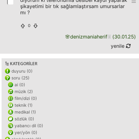
diyorum ki telefonumla desibel kaydı yaparak
şikayetimi bir tık sağlamlaştırsam umursarlar
mı ?
0
🌸
denizmaniaherif
(
30.01.25
)
yenile
KATEGORILER
duyuru (0)
soru (25)
ai (0)
müzik (2)
film/dizi (0)
teknik (1)
medikal (1)
sözlük (0)
yabancı dil (0)
yer/yön (0)