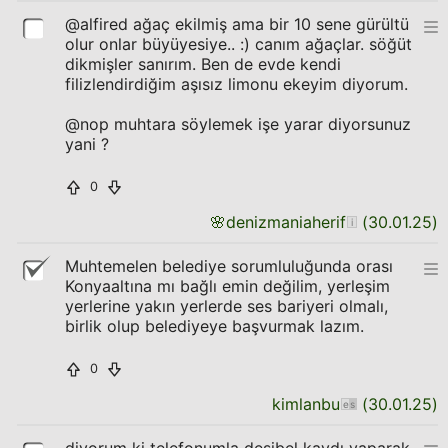
@alfired ağaç ekilmiş ama bir 10 sene gürültü
olur onlar büyüyesiye.. :) canım ağaçlar. söğüt
dikmişler sanırım. Ben de evde kendi
filizlendirdiğim aşısız limonu ekeyim diyorum.
@nop muhtara söylemek işe yarar diyorsunuz
yani ?
0
🌸
denizmaniaherif
(
30.01.25
)
Muhtemelen belediye sorumluluğunda orası
Konyaaltına mı bağlı emin değilim, yerleşim
yerlerine yakın yerlerde ses bariyeri olmalı,
birlik olup belediyeye başvurmak lazım.
0
kimlanbu
(
30.01.25
)