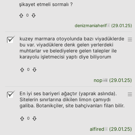
şikayet etmeli sormalı ?
0
denizmaniaherif
(
29.01.25
)
kuzey marmara otoyolunda bazı viyadüklerde
bu var. viyadüklere denk gelen yerlerdeki
muhtarlar ve belediyelere gelen talepler ile
karayolu işletmecisi yaptı diye biliyorum
0
nop
(
29.01.25
)
En iyi ses bariyeri ağaçtır (yaprak aslında).
Sitelerin sınırlarına dikilen limon çamıydı
galiba. Botanikçiler, site bahçivanları filan bilir.
0
alfired
(
29.01.25
)