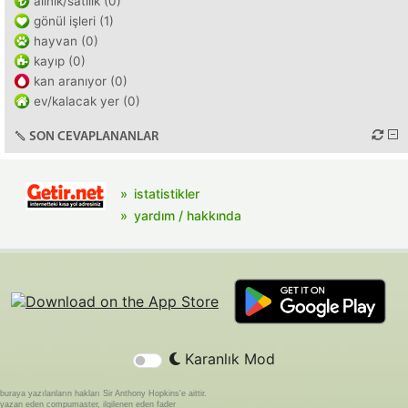
alınık/satılık (0)
gönül işleri (1)
hayvan (0)
kayıp (0)
kan aranıyor (0)
ev/kalacak yer (0)
SON CEVAPLANANLAR
istatistikler
yardım / hakkında
Karanlık Mod
buraya yazılanların hakları Sir Anthony Hopkins'e aittir.
yazan eden compumaster, ilgilenen eden fader