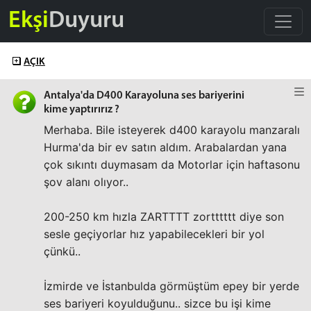
Ekşi
Duyuru
AÇIK
Antalya'da D400 Karayoluna ses bariyerini
kime yaptırırız ?
Merhaba. Bile isteyerek d400 karayolu manzaralı
Hurma'da bir ev satın aldım. Arabalardan yana
çok sıkıntı duymasam da Motorlar için haftasonu
şov alanı olıyor..
200-250 km hızla ZARTTTT zortttttt diye son
sesle geçiyorlar hız yapabilecekleri bir yol
çünkü..
İzmirde ve İstanbulda görmüştüm epey bir yerde
ses bariyeri koyulduğunu.. sizce bu işi kime