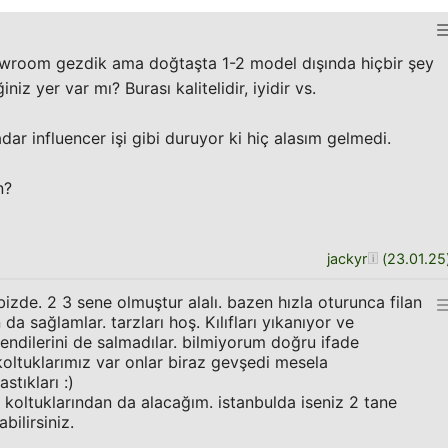
wroom gezdik ama doğtaşta 1-2 model dışında hiçbir şey
z yer var mı? Burası kalitelidir, iyidir vs.
r influencer işi gibi duruyor ki hiç alasım gelmedi.
n?
jackyr
(
23.01.25
zde. 2 3 sene olmuştur alalı. bazen hızla oturunca filan
 da sağlamlar. tarzları hoş. Kılıfları yıkanıyor ve
kendilerini de salmadılar. bilmiyorum doğru ifade
oltuklarımız var onlar biraz gevşedi mesela
tıkları :)
oltuklarından da alacağım. istanbulda iseniz 2 tane
ilirsiniz.