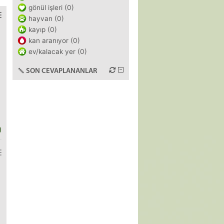
gönül işleri (0)
hayvan (0)
kayıp (0)
kan aranıyor (0)
ev/kalacak yer (0)
SON CEVAPLANANLAR
)