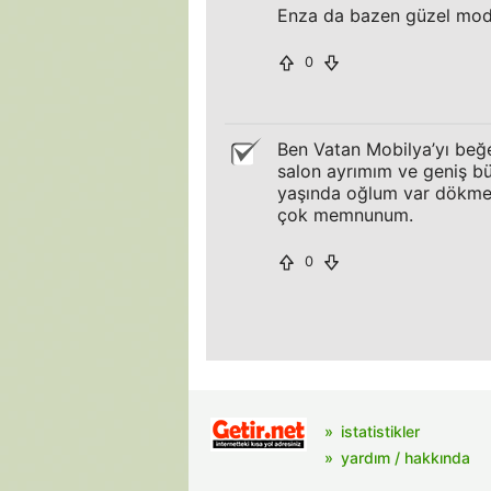
Enza da bazen güzel model
0
Ben Vatan Mobilya’yı beğ
salon ayrımım ve geniş bü
yaşında oğlum var dökmedi
çok memnunum.
0
istatistikler
yardım / hakkında