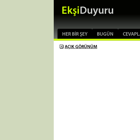
Ekşi
Duyuru
HER BIR ŞEY
BUGÜN
CEVAPL
AÇIK
GÖRÜNÜM