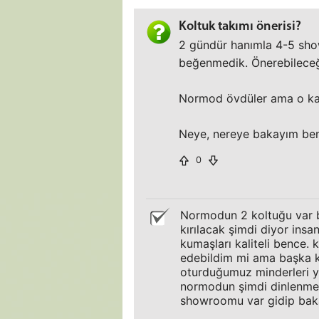
Koltuk takımı önerisi?
2 gündür hanımla 4-5 sho
beğenmedik. Önerebileceğini
Normod övdüler ama o kada
Neye, nereye bakayım be
0
Normodun 2 koltuğu var bi
kırılacak şimdi diyor insan
kumaşları kaliteli bence. 
edebildim mi ama başka k
oturduğumuz minderleri yas
normodun şimdi dinlenme k
showroomu var gidip bakab