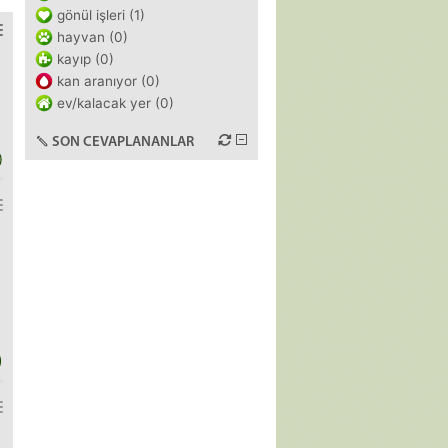
gönül işleri (1)
hayvan (0)
kayıp (0)
kan aranıyor (0)
ev/kalacak yer (0)
SON CEVAPLANANLAR
)
)