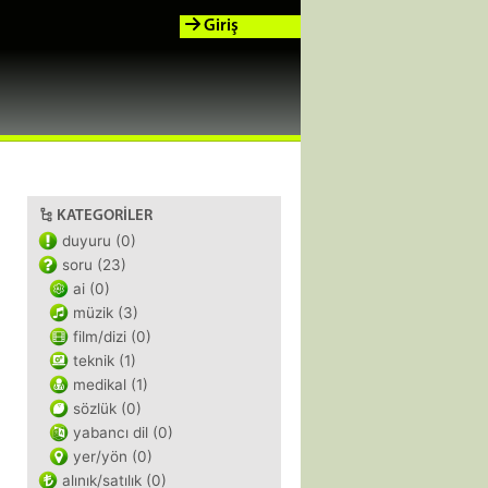
Giriş
KATEGORILER
duyuru (0)
soru (23)
ai (0)
müzik (3)
film/dizi (0)
teknik (1)
medikal (1)
sözlük (0)
yabancı dil (0)
yer/yön (0)
alınık/satılık (0)