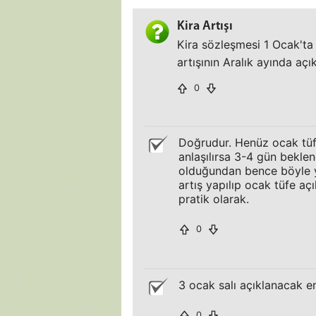
Kira Artışı
Kira sözleşmesi 1 Ocak'ta 
artışının Aralık ayında a
0
Doğrudur. Henüz ocak tüfe a
anlaşılırsa 3-4 gün beklen
olduğundan bence böyle ya
artış yapılıp ocak tüfe açı
pratik olarak.
0
3 ocak salı açıklanacak en
0