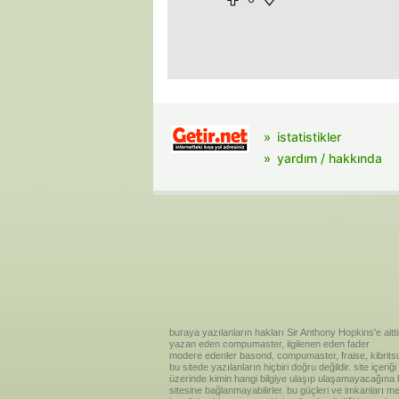
istatistikler
yardım / hakkında
buraya yazılanların hakları Sir Anthony Hopkins'e aitti
yazan eden compumaster, ilgilenen eden fader
modere edenler basond, compumaster, fraise, kibritsu
bu sitede yazılanların hiçbiri doğru değildir. site içe
üzerinde kimin hangi bilgiye ulaşıp ulaşamayacağına kar
sitesine bağlanmayabilirler. bu güçleri ve imkanları me