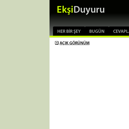
Ekşi
Duyuru
HER BIR ŞEY
BUGÜN
CEVAPL
AÇIK
GÖRÜNÜM