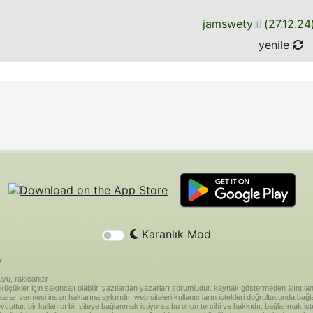
jamswety
(
27.12.24
yenile
Karanlık Mod
r.
yu, rakicandir
riği küçükler için sakıncalı olabilir. yazılardan yazarları sorumludur. kaynak göstermeden alınt
ar vermesi insan haklarına aykırıdır. web siteleri kullanıcıların istekleri doğrultusunda bağland
vcuttur. bir kullanıcı bir siteye bağlanmak istiyorsa bu onun tercihi ve hakkıdır. bağlanmak is