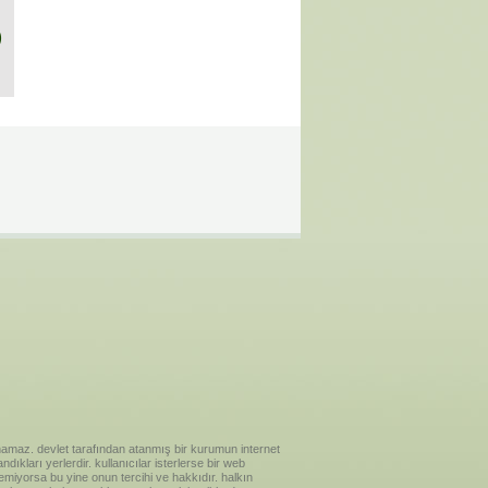
)
ılanamaz. devlet tarafından atanmış bir kurumun internet
ıkları yerlerdir. kullanıcılar isterlerse bir web
temiyorsa bu yine onun tercihi ve hakkıdır. halkın