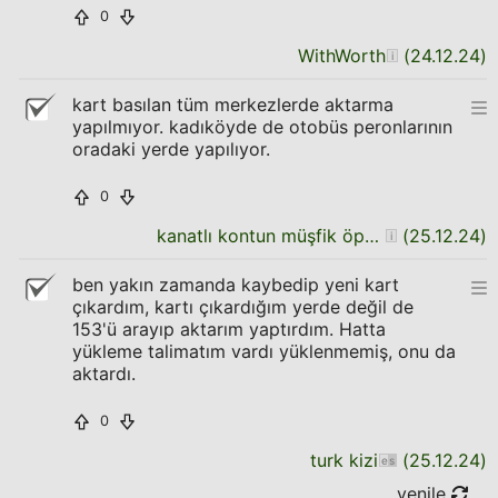
0
WithWorth
(
24.12.24
)
kart basılan tüm merkezlerde aktarma
yapılmıyor. kadıköyde de otobüs peronlarının
oradaki yerde yapılıyor.
0
kanatlı kontun müşfik öpücüğü
(
25.12.24
)
ben yakın zamanda kaybedip yeni kart
çıkardım, kartı çıkardığım yerde değil de
153'ü arayıp aktarım yaptırdım. Hatta
yükleme talimatım vardı yüklenmemiş, onu da
aktardı.
0
turk kizi
(
25.12.24
)
yenile