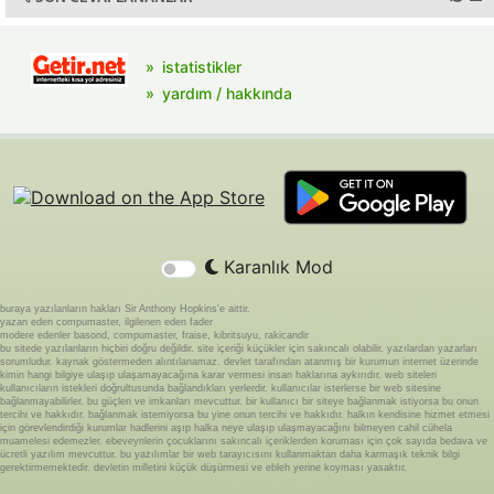
istatistikler
yardım / hakkında
Karanlık Mod
buraya yazılanların hakları Sir Anthony Hopkins'e aittir.
yazan eden compumaster, ilgilenen eden fader
modere edenler basond, compumaster, fraise, kibritsuyu, rakicandir
bu sitede yazılanların hiçbiri doğru değildir. site içeriği küçükler için sakıncalı olabilir. yazılardan yazarları
sorumludur. kaynak göstermeden alıntılanamaz. devlet tarafından atanmış bir kurumun internet üzerinde
kimin hangi bilgiye ulaşıp ulaşamayacağına karar vermesi insan haklarına aykırıdır. web siteleri
kullanıcıların istekleri doğrultusunda bağlandıkları yerlerdir. kullanıcılar isterlerse bir web sitesine
bağlanmayabilirler. bu güçleri ve imkanları mevcuttur. bir kullanıcı bir siteye bağlanmak istiyorsa bu onun
tercihi ve hakkıdır. bağlanmak istemiyorsa bu yine onun tercihi ve hakkıdır. halkın kendisine hizmet etmesi
için görevlendirdiği kurumlar hadlerini aşıp halka neye ulaşıp ulaşmayacağını bilmeyen cahil cühela
muamelesi edemezler. ebeveynlerin çocuklarını sakıncalı içeriklerden koruması için çok sayıda bedava ve
ücretli yazılım mevcuttur. bu yazılımlar bir web tarayıcısını kullanmaktan daha karmaşık teknik bilgi
gerektirmemektedir. devletin milletini küçük düşürmesi ve ebleh yerine koyması yasaktır.