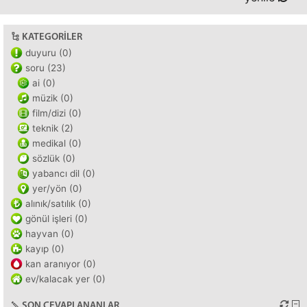
KATEGORILER
duyuru (0)
soru (23)
ai (0)
müzik (0)
film/dizi (0)
teknik (2)
medikal (0)
sözlük (0)
yabancı dil (0)
yer/yön (0)
alınık/satılık (0)
gönül işleri (0)
hayvan (0)
kayıp (0)
kan aranıyor (0)
ev/kalacak yer (0)
SON CEVAPLANANLAR