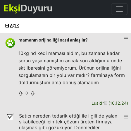
Ekşi
Duyuru
AÇIK
mamanın orijinalliği nasıl anlaşılır?
10kg nd kedi maması aldım, bu zamana kadar
sorun yaşamamıştım ancak son aldığım üründe
skt ibaresini göremiyorum. Ürünün orijinalliğini
sorgulamanın bir yolu var mıdır? farminaya form
doldurmuştum ama dönüş alamadım
0
Lusid*
(
10.12.24
)
Satıcı nereden tedarik ettiği ile ilgili de yalan
sıkabileceği için tek çözüm üreten firmaya
ulaşmak gibi gözüküyor. Dönmediler