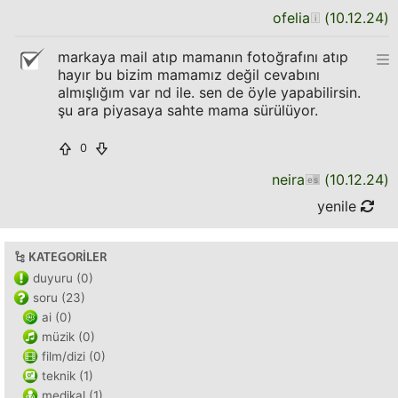
ofelia
(
10.12.24
)
markaya mail atıp mamanın fotoğrafını atıp
hayır bu bizim mamamız değil cevabını
almışlığım var nd ile. sen de öyle yapabilirsin.
şu ara piyasaya sahte mama sürülüyor.
0
neira
(
10.12.24
)
yenile
KATEGORILER
duyuru (0)
soru (23)
ai (0)
müzik (0)
film/dizi (0)
teknik (1)
medikal (1)