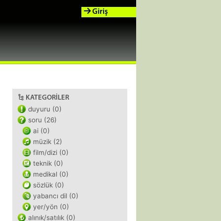
Giriş
KATEGORILER
duyuru (0)
soru (26)
ai (0)
müzik (2)
film/dizi (0)
teknik (0)
medikal (0)
sözlük (0)
yabancı dil (0)
yer/yön (0)
alınık/satılık (0)