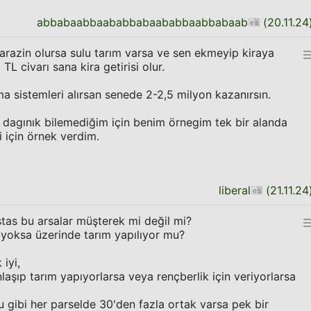
abbabaabbaababbabaababbaabbabaab
(
20.11.24
razin olursa sulu tarım varsa ve sen ekmeyip kiraya
TL civarı sana kira getirisi olur.
a sistemleri alırsan senede 2-2,5 milyon kazanırsın.
 dagınık bilemediğim için benim örnegim tek bir alanda
i için örnek verdim.
liberal
(
21.11.24
stas bu arsalar müşterek mi değil mi?
 yoksa üzerinde tarım yapılıyor mu?
 iyi,
laşıp tarım yapıyorlarsa veya rençberlik için veriyorlarsa
 gibi her parselde 30'den fazla ortak varsa pek bir