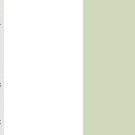
)
)
)