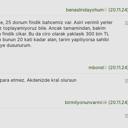
benaslindayohum
(
20.11.24
erde, 25 donum findik bahcemiz var. Asiri verimli yerler
biz toplayamiyoruz bile. Ancak tamamindan, bakim
findik cikar. Bu da ciro olarak yaklasik 300 bin TL
unun 20 kati kadar alan, tarim yapiliyorsa sahibi
diye dusunurum.
mbond
(
20.11.24
ara etmez. Akdenizde kral olursun
birmilyonunvarmi
(
20.11.24