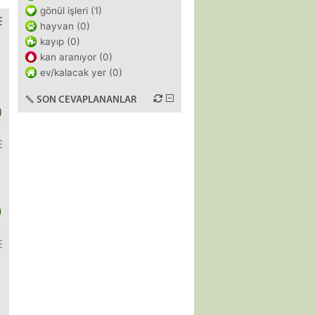
gönül işleri (1)
hayvan (0)
kayıp (0)
kan aranıyor (0)
ev/kalacak yer (0)
SON CEVAPLANANLAR
)
)