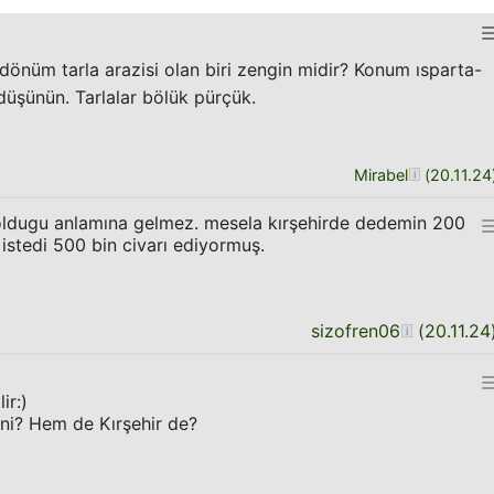
nüm tarla arazisi olan biri zengin midir? Konum ısparta-
düşünün. Tarlalar bölük pürçük.
Mirabel
(
20.11.24
ldugu anlamına gelmez. mesela kırşehirde dedemin 200
istedi 500 bin civarı ediyormuş.
sizofren06
(
20.11.24
ir:)
ni? Hem de Kırşehir de?