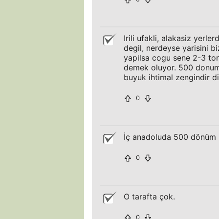
Irili ufakli, alakasiz yerl
degil, nerdeyse yarisini 
yapilsa cogu sene 2-3 ton 
demek oluyor. 500 donum b
buyuk ihtimal zengindir 
0
İç anadoluda 500 dönüm p
0
O tarafta çok.
0