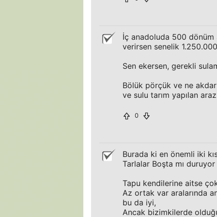
İç anadoluda 500 dönüm a
verirsen senelik 1.250.000 
Sen ekersen, gerekli sulam
Bölük pörçük ve ne akdar
ve sulu tarım yapılan araz
0
Burada ki en önemli iki kı
Tarlalar Boşta mı duruyor
Tapu kendilerine aitse çok
Az ortak var aralarında an
bu da iyi,
Ancak bizimkilerde olduğu