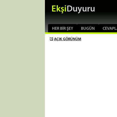
Ekşi
Duyuru
HER BIR ŞEY
BUGÜN
CEVAPL
AÇIK
GÖRÜNÜM