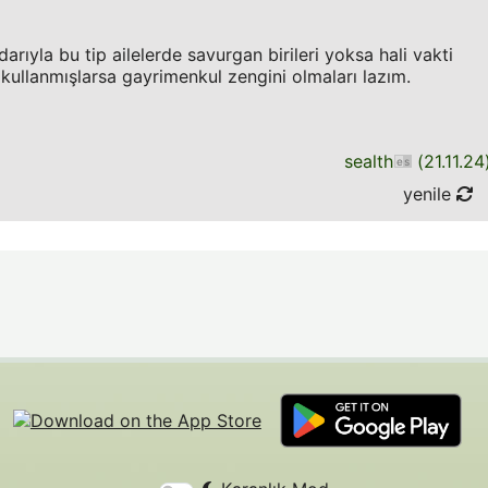
yla bu tip ailelerde savurgan birileri yoksa hali vakti
ı kullanmışlarsa gayrimenkul zengini olmaları lazım.
sealth
(
21.11.24
yenile