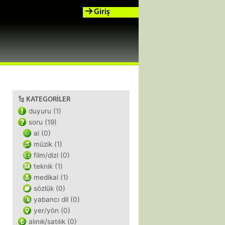
Giriş
KATEGORILER
duyuru (1)
soru (19)
ai (0)
müzik (1)
film/dizi (0)
teknik (1)
medikal (1)
sözlük (0)
yabancı dil (0)
yer/yön (0)
alınık/satılık (0)