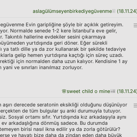
aslagülümseyenbirkediyegüvenme
(
18.11.24
üvenme Evin garipliğine şöyle bir açıklık getireyim.
yor. Normalde senede 1-2 kere İstanbul'a eve gelir,
ar. Takıntılı hallerine evdekiler sesini çıkarmaya
üyümeden yurtdışında geri döner. Eğer sürekli
 ya tatlı dille ya da zor kullanarak bir şekilde tedaviye
klarla gelip hemen yurtdışına kaçtığı için süreç uzadı.
rektiği için normalden daha uzun kalıyor. Kendisine 1 ay
ani ve sınırları inanılmaz zorluyor.
🌸
sweet child o mine
(
18.11.24
aşırı derecede seratonin eksikliği olduğunu düşünüyor
erçekten de tüm bulgular şu anki durumuyla tutuyor.
siz. Sosyal ortamı sıfır. Yurtdışında kız arkadaşıyla aynı
eri ev arkadaşlığına dönmüş sadece. Bu durumda
meyen birisi nasıl ikna edilir ya da zorla götürülür?
lerse ve hayatı bize daha da zindan eden daha büyük