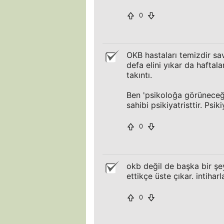
0
OKB hastaları temizdir sav
defa elini yıkar da haftal
takıntı.
Ben 'psikoloğa görüneceği
sahibi psikiyatristtir. Psik
0
okb değil de başka bir şey
ettikçe üste çıkar. intiha
0