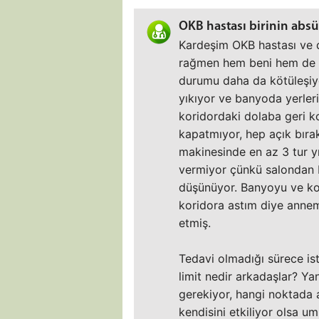
OKB hastası birinin absü
Kardeşim OKB hastası ve d
rağmen hem beni hem de a
durumu daha da kötüleşiyo
yıkıyor ve banyoda yerleri
koridordaki dolaba geri ko
kapatmıyor, hep açık bırak
makinesinde en az 3 tur y
vermiyor çünkü salondan b
düşünüyor. Banyoyu ve kor
koridora astım diye annem
etmiş.
Tedavi olmadığı sürece is
limit nedir arkadaşlar? Y
gerekiyor, hangi noktada a
kendisini etkiliyor olsa um