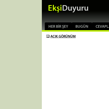
Ekşi
Duyuru
HER BIR ŞEY
BUGÜN
CEVAPL
AÇIK
GÖRÜNÜM