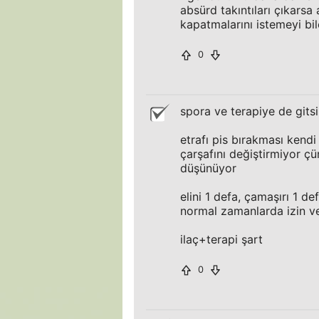
absürd takıntıları çıkarsa 
kapatmalarını istemeyi b
0
spora ve terapiye de gits
etrafı pis bırakması kend
çarşafını değiştirmiyor ç
düşünüyor
elini 1 defa, çamaşırı 1 de
normal zamanlarda izin ve
ilaç+terapi şart
0