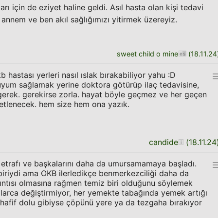
ı için de eziyet haline geldi. Asıl hasta olan kişi tedavi
annem ve ben akıl sağlığımızı yitirmek üzereyiz.
sweet child o mine
(
18.11.24
b hastası yerleri nasıl ıslak bırakabiliyor yahu :D
 uyum sağlamak yerine doktora götürüp ilaç tedavisine,
gerek. gerekirse zorla. hayat böyle geçmez ve her geçen
tlenecek. hem size hem ona yazık.
candide
(
18.11.24
 etrafı ve başkalarını daha da umursamamaya başladı.
iriydi ama OKB ilerledikçe benmerkezciliği daha da
kıntısı olmasına rağmen temiz biri olduğunu söylemek
talarca değiştirmiyor, her yemekte tabağında yemek artığı
 hafif dolu gibiyse çöpünü yere ya da tezgaha bırakıyor