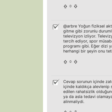
0
@arbre Yoğun fiziksel aktiv
gitme gibi zorunlu duruml
televizyon izliyor. Telev
tercih ediyor, spor müsabak
programı gibi. Eğer dizi y
herhangi bir şeyin onu te
0
Cevap sorunun içinde zate
içinde kaldıkça alevlenip s
edilen rahatsizlik olduğu
ya da asla tedavi olamay
alinmaliydi.