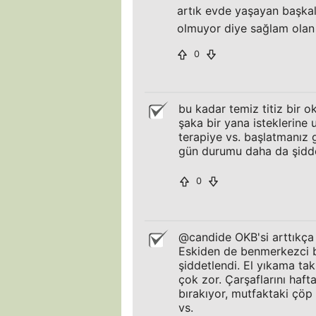
artık evde yaşayan başkalar
olmuyor diye sağlam olan 
0
bu kadar temiz titiz bir ok
şaka bir yana isteklerine
terapiye vs. başlatmanız 
gün durumu daha da şidde
0
@candide OKB'si arttıkça
Eskiden de benmerkezci b
şiddetlendi. El yıkama ta
çok zor. Çarşaflarını haf
bırakıyor, mutfaktaki çöp
vs.