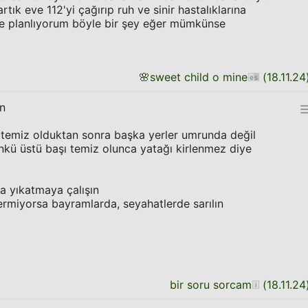
artık eve 112'yi çağırıp ruh ve sinir hastalıklarına
ile planlıyorum böyle bir şey eğer mümkünse
🌸
sweet child o mine
(
18.11.24
in
i temiz olduktan sonra başka yerler umrunda değil
ünkü üstü başı temiz olunca yatağı kirlenmez diye
fa yıkatmaya çalışın
rmiyorsa bayramlarda, seyahatlerde sarılın
bir soru sorcam
(
18.11.24