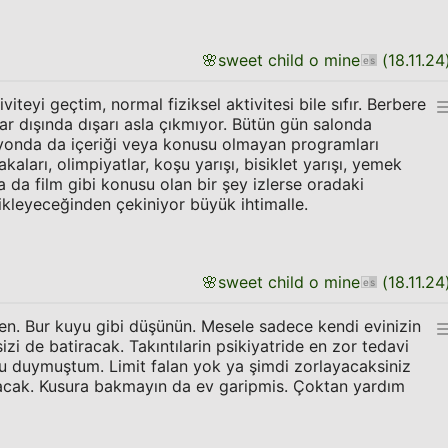
🌸
sweet child o mine
(
18.11.24
iteyi geçtim, normal fiziksel aktivitesi bile sıfır. Berbere
ar dışında dışarı asla çıkmıyor. Bütün gün salonda
izyonda da içeriği veya konusu olmayan programları
aları, olimpiyatlar, koşu yarışı, bisiklet yarışı, yemek
a da film gibi konusu olan bir şey izlerse oradaki
tikleyeceğinden çekiniyor büyük ihtimalle.
🌸
sweet child o mine
(
18.11.24
n. Bur kuyu gibi düşünün. Mesele sadece kendi evinizin
izi de batiracak. Takıntılarin psikiyatride en zor tedavi
nu duymuştum. Limit falan yok ya şimdi zorlayacaksiniz
acak. Kusura bakmayın da ev garipmis. Çoktan yardım