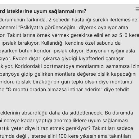
rd isteklerine uyum sağlanmalı mı?
urumunun farkında. 2 senedir hastalığı sürekli ilerlemesine
nnemi "Psikiyatra görüneceğim" diyerek oyalıyor ama
r. Takıntılarına örnek vermek gerekirse elini en az 5-6 ker
 ıpıslak bırakıyor. Kullandığı kendine özel sabunu da
yarken bütün koridor ıpıslak oluyor. Banyonun ışığını asla
ıyor. Evden dışarı çıkarsa giydiği kıyafterleri çamaşır
ıkıyor. Koridordaki portmantoya montlarımızı asmamıza izi
anyoya gidip gelirken montlara değerse pislik kapacağını
idoru ıpıslak bıraktığı bir gün tepki olsun diye montumu
e "O montu oradan almazsa intihar ederim" diye tehdit
teklerinin absürdlüğü daha da şiddetlenecek. Bu durumda
ani nereye kadar yaptığı anormalliklere uyum sağlanması
rtık yeter diye itiraz etmek gerekiyor? Takıntıları sadece
rumda değil, isterse elini 100 kere yıkasın ama takıntıları