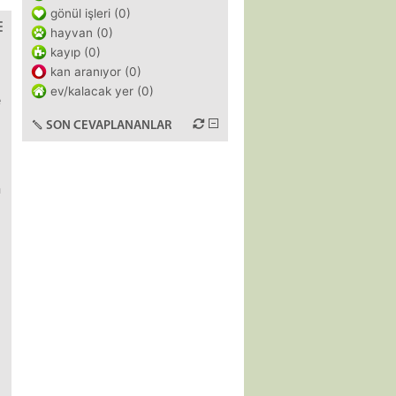
gönül işleri (0)
hayvan (0)
kayıp (0)
kan aranıyor (0)
ev/kalacak yer (0)
e
SON CEVAPLANANLAR
n