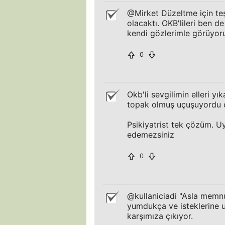
@Mirket Düzeltme için teş
olacaktı. OKB'lileri ben d
kendi gözlerimle görüyor
0
Okb'li sevgilimin elleri 
topak olmuş uçuşuyordu o
Psikiyatrist tek çözüm. 
edemezsiniz
0
@kullaniciadi "Asla memn
yumdukça ve isteklerine u
karşımıza çıkıyor.