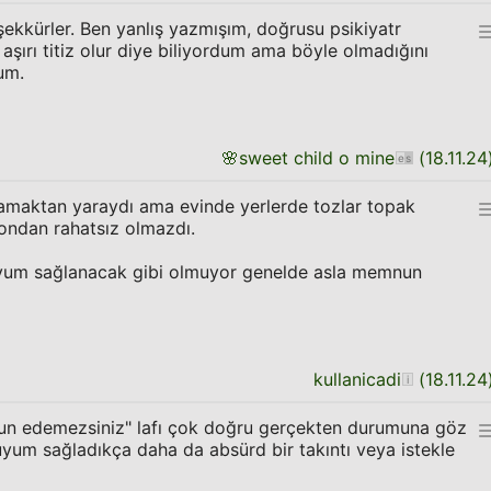
ekkürler. Ben yanlış yazmışım, doğrusu psikiyatr
e aşırı titiz olur diye biliyordum ama böyle olmadığını
um.
🌸
sweet child o mine
(
18.11.24
yıkamaktan yaraydı ama evinde yerlerde tozlar topak
ndan rahatsız olmazdı.
Uyum sağlanacak gibi olmuyor genelde asla memnun
kullanicadi
(
18.11.24
un edemezsiniz" lafı çok doğru gerçekten durumuna göz
yum sağladıkça daha da absürd bir takıntı veya istekle