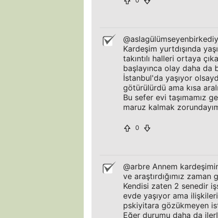
0
@aslagülümseyenbirkediyeg
Kardeşim yurtdışında yaşı
takıntılı halleri ortaya çık
başlayınca olay daha da b
İstanbul'da yaşıyor olsaydı
götürülürdü ama kısa aralı
Bu sefer evi taşımamız ge
maruz kalmak zorundayım y
0
@arbre Annem kardeşimin 
ve araştırdığımız zaman g
Kendisi zaten 2 senedir iş
evde yaşıyor ama ilişkil
pskiyitara gözükmeyen iste
Eğer durumu daha da iler