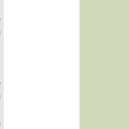
)
)
)