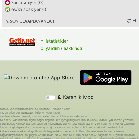
kan aranıyor (0)
ev/kalacak yer (0)
SON CEVAPLANANLAR
istatistikler
yardım / hakkında
Karanlık Mod
buraya yazılanların hakları Sir Anthony Hopkins'e aittir.
yazan eden compumaster, ilgilenen eden fader
modere edenler basond, compumaster, fraise, kibritsuyu, rakicandir
bu sitede yazılanların hiçbiri doğru değildir. site içeriği küçükler için sakıncalı olabilir. yazılardan yazarları
sorumludur. kaynak göstermeden alıntılanamaz. devlet tarafından atanmış bir kurumun internet üzerinde
kimin hangi bilgiye ulaşıp ulaşamayacağına karar vermesi insan haklarına aykırıdır. web siteleri
kullanıcıların istekleri doğrultusunda bağlandıkları yerlerdir. kullanıcılar isterlerse bir web sitesine
bağlanmayabilirler. bu güçleri ve imkanları mevcuttur. bir kullanıcı bir siteye bağlanmak istiyorsa bu onun
tercihi ve hakkıdır. bağlanmak istemiyorsa bu yine onun tercihi ve hakkıdır. halkın kendisine hizmet etmesi