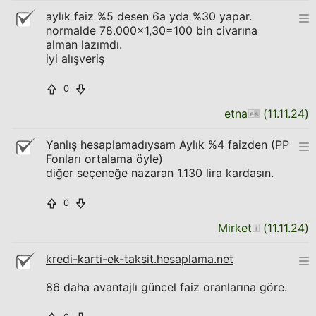
aylık faiz %5 desen 6a yda %30 yapar.
normalde 78.000x1,30=100 bin civarına
alman lazımdı.
iyi alışveriş
0
etna
(
11.11.24
)
Yanlış hesaplamadıysam Aylık %4 faizden (PP
Fonları ortalama öyle)
diğer seçeneğe nazaran 1.130 lira kardasın.
0
Mirket
(
11.11.24
)
kredi-karti-ek-taksit.hesaplama.net
86 daha avantajlı güncel faiz oranlarına göre.