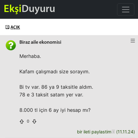
Ekşi
Duyuru
AÇIK
Biraz aile ekonomisi
Merhaba.
Kafam çalışmadı size sorayım.
Bi tv var. 86 ya 9 taksitle aldım.
78 e 3 taksit satam yer var.
8.000 tl için 6 ay iyi hesap mı?
0
bir ileti paylastim
(
11.11.24
)