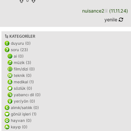
0
nuisance2
(
11.11.24
)
yenile
KATEGORILER
duyuru (0)
soru (23)
ai (0)
müzik (3)
film/dizi (0)
teknik (0)
medikal (1)
sözlük (0)
yabancı dil (0)
yer/yön (0)
alınık/satılık (0)
gönül işleri (1)
hayvan (0)
kayıp (0)