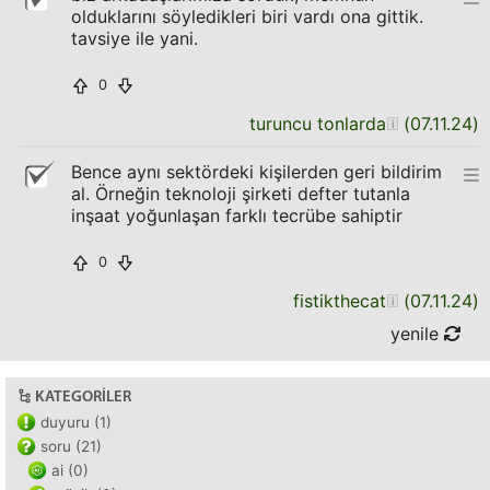
olduklarını söyledikleri biri vardı ona gittik.
tavsiye ile yani.
0
turuncu tonlarda
(
07.11.24
)
Bence aynı sektördeki kişilerden geri bildirim
al. Örneğin teknoloji şirketi defter tutanla
inşaat yoğunlaşan farklı tecrübe sahiptir
0
fistikthecat
(
07.11.24
)
yenile
KATEGORILER
duyuru (1)
soru (21)
ai (0)