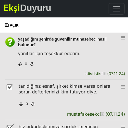
Ekşi
Duyuru
AÇIK
yaşadığım şehirde güvenilir muhasebeci nasıl
bulunur?
yanıtlar için teşekkür ederim.
0
istististist
(
07.11.24
)
tanıdığınız esnaf, şirket kimse varsa onlara
sorun defterlerinizi kim tutuyor diye.
0
mustafakesekci
(
07.11.24
)
biz arkadaşlarımıza sorduk, memnun