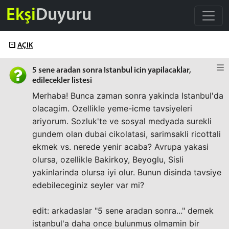
Ekşi
Duyuru
AÇIK
5 sene aradan sonra Istanbul icin yapilacaklar,
edilecekler listesi
Merhaba! Bunca zaman sonra yakinda Istanbul'da
olacagim. Ozellikle yeme-icme tavsiyeleri
ariyorum. Sozluk'te ve sosyal medyada surekli
gundem olan dubai cikolatasi, sarimsakli ricottali
ekmek vs. nerede yenir acaba? Avrupa yakasi
olursa, ozellikle Bakirkoy, Beyoglu, Sisli
yakinlarinda olursa iyi olur. Bunun disinda tavsiye
edebileceginiz seyler var mi?
edit: arkadaslar "5 sene aradan sonra..." demek
istanbul'a daha once bulunmus olmamin bir