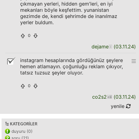
çıkmayan yerleri, hidden gem'leri, en iyi
mekanları böyle keşfettim. yunanistan
gezimde de, kendi şehrimde de inanılmaz
yerler buldum.
0
dejame
(
03.11.24
)
instagram hesaplarında gördüğünüz şeylere
hemen atlamayın. çoğunluğu reklam çıkıyor,
tatsız tuzsuz şeyler oluyor.
0
co2s2
(
03.11.24
)
yenile
KATEGORILER
duyuru (0)
soru (21)