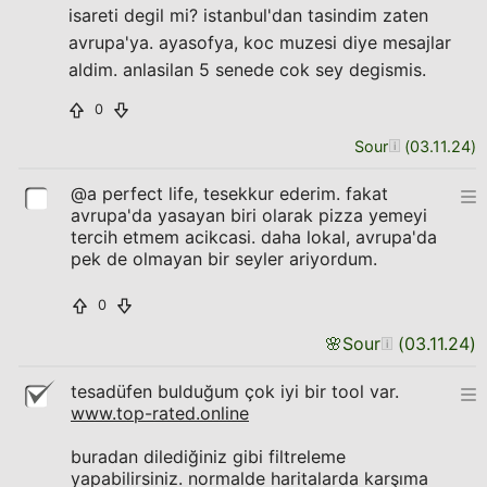
isareti degil mi? istanbul'dan tasindim zaten
avrupa'ya. ayasofya, koc muzesi diye mesajlar
aldim. anlasilan 5 senede cok sey degismis.
0
Sour
(
03.11.24
)
@a perfect life, tesekkur ederim. fakat
avrupa'da yasayan biri olarak pizza yemeyi
tercih etmem acikcasi. daha lokal, avrupa'da
pek de olmayan bir seyler ariyordum.
0
🌸
Sour
(
03.11.24
)
tesadüfen bulduğum çok iyi bir tool var.
www.top-rated.online
buradan dilediğiniz gibi filtreleme
yapabilirsiniz. normalde haritalarda karşıma