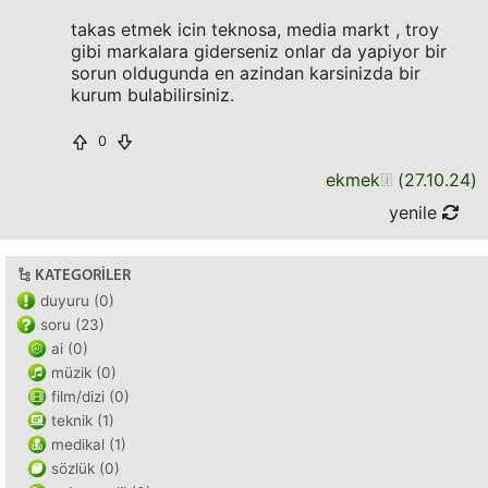
takas etmek icin teknosa, media markt , troy
gibi markalara giderseniz onlar da yapiyor bir
sorun oldugunda en azindan karsinizda bir
kurum bulabilirsiniz.
0
ekmek
(
27.10.24
)
yenile
KATEGORILER
duyuru (0)
soru (23)
ai (0)
müzik (0)
film/dizi (0)
teknik (1)
medikal (1)
sözlük (0)