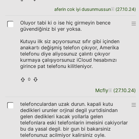
aferin cok iyi dusunmussun
(
27.10.24
)
Oluyor tabi ki o ise hiç girmeyin bence
güvendiğiniz bi yer yoksa.
Kutuyu ilk siz açıyorsunuz sıfır gibi içinden
anakartı değişmiş telefon çıkıyor, Amerika
telefonu diye aliyosunuz çalıntı çıkıyor
kurmaya çalışıyorsunuz iCloud hesabınızı
girince pat telefonu kilitleniyor.
0
Mcfly
(
27.10.24
)
telefonculardan uzak durun. kapali kutu
dedikleri urunler orjinal degil yurtdisindan
gelen dedikleri kacak yollarla gelen
telefonlara eski telefonlarin imeisini cakiyorlar
bu da yasal degil. bir gun bi bakarsiniz
telefonunuz acilmiyor kalirsiniz oyle.