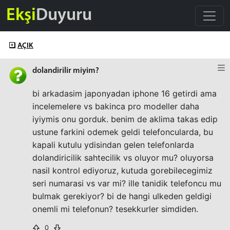
Ekşi
Duyuru
AÇIK
dolandirilir miyim?
bi arkadasim japonyadan iphone 16 getirdi ama
incelemelere vs bakinca pro modeller daha
iyiymis onu gorduk. benim de aklima takas edip
ustune farkini odemek geldi telefoncularda, bu
kapali kutulu ydisindan gelen telefonlarda
dolandiricilik sahtecilik vs oluyor mu? oluyorsa
nasil kontrol ediyoruz, kutuda gorebilecegimiz
seri numarasi vs var mi? ille tanidik telefoncu mu
bulmak gerekiyor? bi de hangi ulkeden geldigi
onemli mi telefonun? tesekkurler simdiden.
0