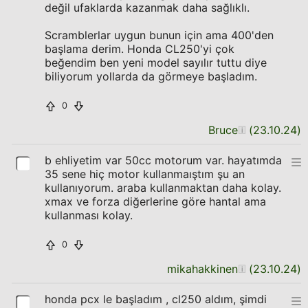
değil ufaklarda kazanmak daha sağlıklı.
Scramblerlar uygun bunun için ama 400'den
başlama derim. Honda CL250'yi çok
beğendim ben yeni model sayılır tuttu diye
biliyorum yollarda da görmeye başladım.
0
Bruce
(
23.10.24
)
b ehliyetim var 50cc motorum var. hayatımda
35 sene hiç motor kullanmaıştım şu an
kullanıyorum. araba kullanmaktan daha kolay.
xmax ve forza diğerlerine göre hantal ama
kullanması kolay.
0
mikahakkinen
(
23.10.24
)
honda pcx le başladım , cl250 aldım, şimdi