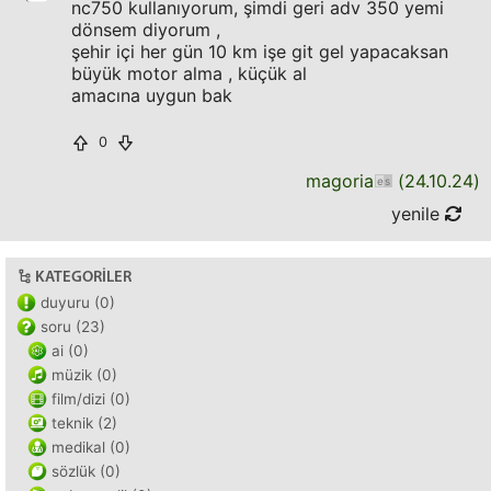
nc750 kullanıyorum, şimdi geri adv 350 yemi
dönsem diyorum ,
şehir içi her gün 10 km işe git gel yapacaksan
büyük motor alma , küçük al
amacına uygun bak
0
magoria
(
24.10.24
)
yenile
KATEGORILER
duyuru (0)
soru (23)
ai (0)
müzik (0)
film/dizi (0)
teknik (2)
medikal (0)
sözlük (0)