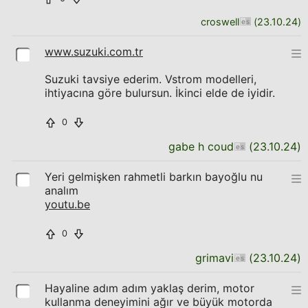
croswell
(
23.10.24
)
www.suzuki.com.tr
Suzuki tavsiye ederim. Vstrom modelleri,
ihtiyacına göre bulursun. İkinci elde de iyidir.
0
gabe h coud
(
23.10.24
)
Yeri gelmişken rahmetli barkın bayoğlu nu
analım
youtu.be
0
grimavi
(
23.10.24
)
Hayaline adım adım yaklaş derim, motor
kullanma deneyimini ağır ve büyük motorda