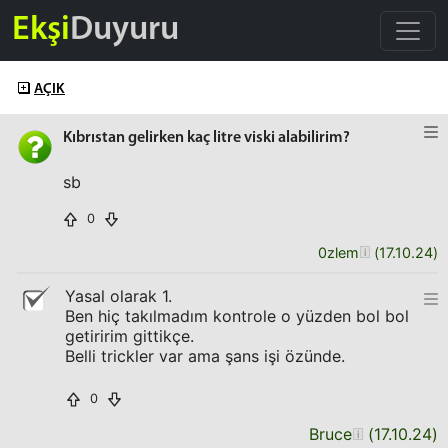
Ekşi
Duyuru
AÇIK
Kıbrıstan gelirken kaç litre viski alabilirim?
sb
0
0zlem
(
17.10.24
)
Yasal olarak 1.
Ben hiç takılmadım kontrole o yüzden bol bol
getiririm gittikçe.
Belli trickler var ama şans işi özünde.
0
Bruce
(
17.10.24
)