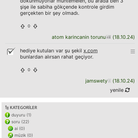
dokunmuyorlar muhtemelen, bu arada ben 3
şişe ile sabiha gökçende kontrole girdim
gerçekten bir şey olmadı.
0
atom karincanin torunu
(
18.10.24
)
hediye kutuları var şu şekil
x.com
bunlardan alırsan rahat geçiyor.
0
jamswety
(
18.10.24
)
yenile
KATEGORILER
duyuru (1)
soru (22)
ai (0)
müzik (0)