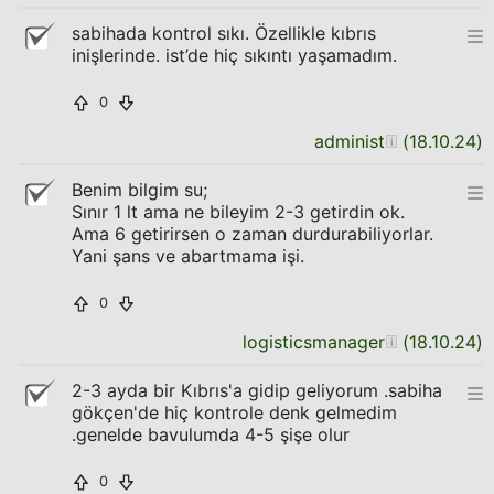
sabihada kontrol sıkı. Özellikle kıbrıs
inişlerinde. ist’de hiç sıkıntı yaşamadım.
0
administ
(
18.10.24
)
Benim bilgim su;
Sınır 1 lt ama ne bileyim 2-3 getirdin ok.
Ama 6 getirirsen o zaman durdurabiliyorlar.
Yani şans ve abartmama işi.
0
logisticsmanager
(
18.10.24
)
2-3 ayda bir Kıbrıs'a gidip geliyorum .sabiha
gökçen'de hiç kontrole denk gelmedim
.genelde bavulumda 4-5 şişe olur
0