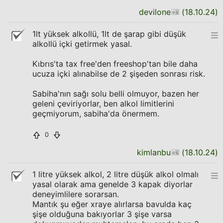
devilone
(
18.10.24
)
1lt yüksek alkollü, 1lt de şarap gibi düşük
alkollü içki getirmek yasal.
Kıbrıs'ta tax free'den freeshop'tan bile daha
ucuza içki alınabilse de 2 şişeden sonrası risk.
Sabiha'nın sağı solu belli olmuyor, bazen her
geleni çeviriyorlar, ben alkol limitlerini
geçmiyorum, sabiha'da önermem.
0
kimlanbu
(
18.10.24
)
1 litre yüksek alkol, 2 litre düşük alkol olmalı
yasal olarak ama genelde 3 kapak diyorlar
deneyimlilere sorarsan.
Mantık şu eğer xraye alırlarsa bavulda kaç
şişe olduğuna bakıyorlar 3 şişe varsa