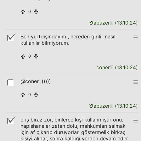
0
🌸
abuzer
(
13.10.24
)
Ben yurtdışındayim , nereden girilir nasıl
kullanılır bilmiyorum.
0
coner
(
13.10.24
)
@coner ;)))))
0
🌸
abuzer
(
13.10.24
)
o iş biraz zor, binlerce kişi kullanmıştır onu.
hapishaneler zaten dolu, mahkumları salmak
için af çıkarıp duruyorlar. göstermelik birkaç
kişiyi alırlar, sonra kaldığı yerden devam eder