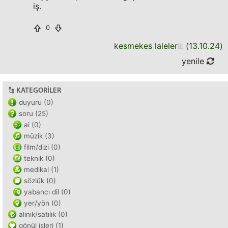
iş.
0
kesmekes laleler
(
13.10.24
)
yenile
KATEGORILER
duyuru (0)
soru (25)
ai (0)
müzik (3)
film/dizi (0)
teknik (0)
medikal (1)
sözlük (0)
yabancı dil (0)
yer/yön (0)
alınık/satılık (0)
gönül işleri (1)