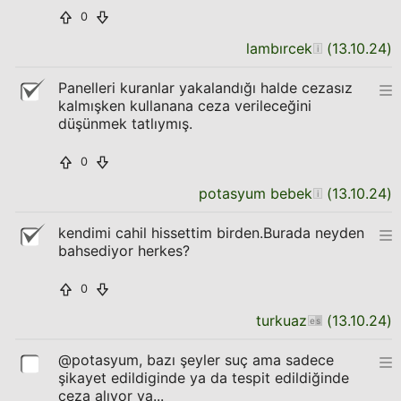
0
lambırcek
(
13.10.24
)
Panelleri kuranlar yakalandığı halde cezasız
kalmışken kullanana ceza verileceğini
düşünmek tatlıymış.
0
potasyum bebek
(
13.10.24
)
kendimi cahil hissettim birden.Burada neyden
bahsediyor herkes?
0
turkuaz
(
13.10.24
)
@potasyum, bazı şeyler suç ama sadece
şikayet edildiginde ya da tespit edildiğinde
ceza alıyor ya...