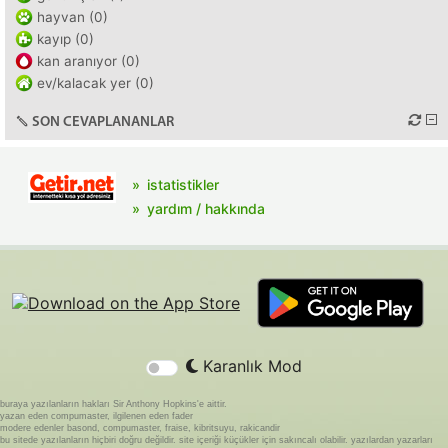
hayvan (0)
kayıp (0)
kan aranıyor (0)
ev/kalacak yer (0)
SON CEVAPLANANLAR
istatistikler
yardım / hakkında
Karanlık Mod
buraya yazılanların hakları Sir Anthony Hopkins'e aittir.
yazan eden compumaster, ilgilenen eden fader
modere edenler basond, compumaster, fraise, kibritsuyu, rakicandir
bu sitede yazılanların hiçbiri doğru değildir. site içeriği küçükler için sakıncalı olabilir. yazılardan yazarları