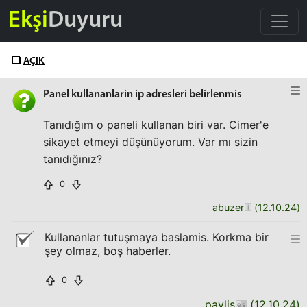
Ekşi
Duyuru
AÇIK
Panel kullananlarin ip adresleri belirlenmis
Tanıdığım o paneli kullanan biri var. Cimer'e
sikayet etmeyi düşünüyorum. Var mı sizin
tanıdığınız?
0
abuzer
(
12.10.24
)
Kullananlar tutuşmaya baslamis. Korkma bir
şey olmaz, boş haberler.
0
pavlis
(
12.10.24
)