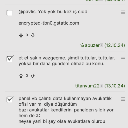
@pavlis, Yok yok bu kez iş ciddi
encrypted-tbn0.gstatic.com
0
🌸
abuzer
(
12.10.24
)
et et sakın vazgeçme. şimdi tuttular, tuttular.
yoksa bir daha gündem olmaz bu konu.
0
titanyum22
(
13.10.24
)
panel vb çalıntı data kullanmayan avukatlık
ofisi var mı diye düşündüm
bazı avukatlar kendilerini panelden sildiriyor
hem de :D
neyse yani bi şey olsa avukatlara olurdu