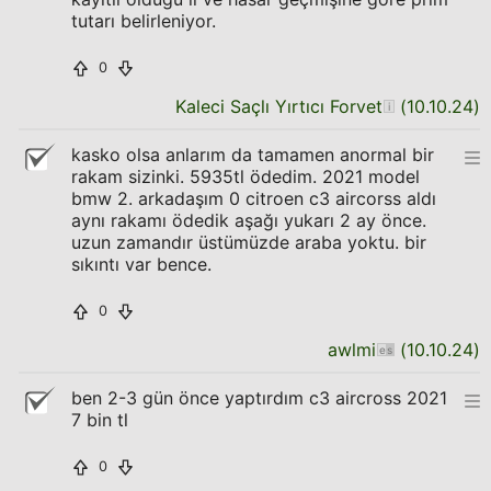
tutarı belirleniyor.
0
Kaleci Saçlı Yırtıcı Forvet
(
10.10.24
)
kasko olsa anlarım da tamamen anormal bir
rakam sizinki. 5935tl ödedim. 2021 model
bmw 2. arkadaşım 0 citroen c3 aircorss aldı
aynı rakamı ödedik aşağı yukarı 2 ay önce.
uzun zamandır üstümüzde araba yoktu. bir
sıkıntı var bence.
0
awlmi
(
10.10.24
)
ben 2-3 gün önce yaptırdım c3 aircross 2021
7 bin tl
0