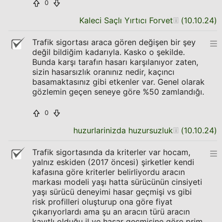
0
Kaleci Saçlı Yırtıcı Forvet
(
10.10.24
)
Trafik sigortası araca gören değişen bir şey
değil bildiğim kadarıyla. Kasko o şekilde.
Bunda karşı tarafın hasarı karşılanıyor zaten,
sizin hasarsızlık oranınız nedir, kaçıncı
basamaktasınız gibi etkenler var. Genel olarak
gözlemin geçen seneye göre %50 zamlandığı.
0
huzurlarinizda huzursuzluk
(
10.10.24
)
Trafik sigortasında da kriterler var hocam,
yalnız eskiden (2017 öncesi) şirketler kendi
kafasına göre kriterler belirliyordu aracın
markası modeli yaşı hatta sürücünün cinsiyeti
yaşı sürücü deneyimi hasar geçmişi vs gibi
risk profilleri oluşturup ona göre fiyat
çıkarıyorlardı ama şu an aracın türü aracın
kayıtlı olduğu il ve hasar geçmişine göre prim