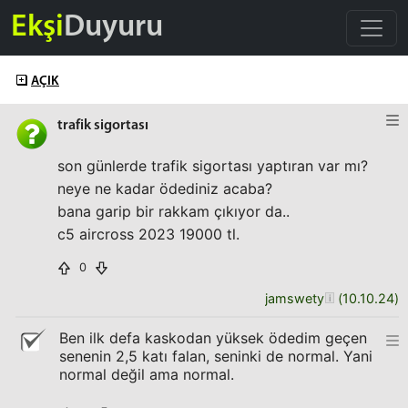
Ekşi
Duyuru
AÇIK
trafik sigortası
son günlerde trafik sigortası yaptıran var mı?
neye ne kadar ödediniz acaba?
bana garip bir rakkam çıkıyor da..
c5 aircross 2023 19000 tl.
0
jamswety
(
10.10.24
)
Ben ilk defa kaskodan yüksek ödedim geçen
senenin 2,5 katı falan, seninki de normal. Yani
normal değil ama normal.