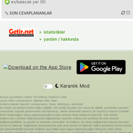
ev/kalacak yer (0)
SON CEVAPLANANLAR
istatistikler
yardım / hakkında
Karanlık Mod
buraya yazılanların hakları Sir Anthony Hopkins'e aittir.
yazan eden compumaster, ilgilenen eden fader
modere edenler basond, compumaster, fraise, kibritsuyu, rakicandir
bu sitede yazılanların hiçbiri doğru değildir. site içeriği küçükler için sakıncalı olabilir. yazılardan yazarları
sorumludur. kaynak göstermeden alıntılanamaz. devlet tarafından atanmış bir kurumun internet üzerinde
kimin hangi bilgiye ulaşıp ulaşamayacağına karar vermesi insan haklarına aykırıdır. web siteleri
kullanıcıların istekleri doğrultusunda bağlandıkları yerlerdir. kullanıcılar isterlerse bir web sitesine
bağlanmayabilirler. bu güçleri ve imkanları mevcuttur. bir kullanıcı bir siteye bağlanmak istiyorsa bu onun
tercihi ve hakkıdır. bağlanmak istemiyorsa bu yine onun tercihi ve hakkıdır. halkın kendisine hizmet etmesi
için görevlendirdiği kurumlar hadlerini aşıp halka neye ulaşıp ulaşmayacağını bilmeyen cahil cühela
muamelesi edemezler. ebeveynlerin çocuklarını sakıncalı içeriklerden koruması için çok sayıda bedava ve