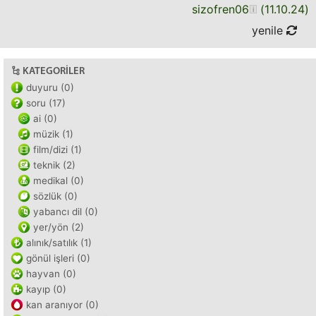
sizofren06
(
11.10.24
)
yenile
KATEGORILER
duyuru (0)
soru (17)
ai (0)
müzik (1)
film/dizi (1)
teknik (2)
medikal (0)
sözlük (0)
yabancı dil (0)
yer/yön (2)
alınık/satılık (1)
gönül işleri (0)
hayvan (0)
kayıp (0)
kan aranıyor (0)