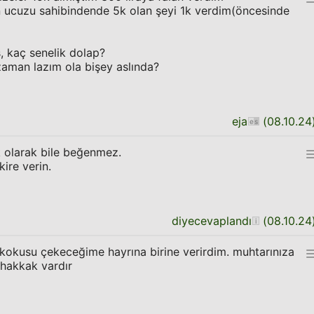
 en ucuzu sahibindende 5k olan şeyi 1k verdim(öncesinde
, kaç senelik dolap?
zaman lazım ola bişey aslında?
eja
(
08.10.24
ık olarak bile beğenmez.
kire verin.
diyecevaplandı
(
08.10.24
z kokusu çekeceğime hayrına birine verirdim. muhtarınıza
uhakkak vardır