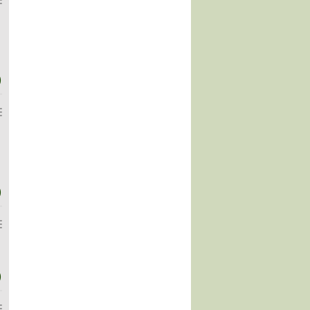
)
)
)