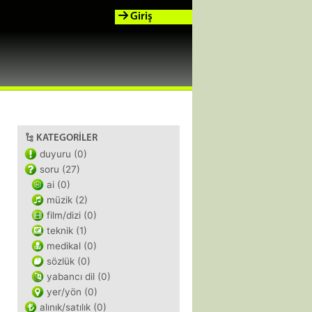
Giriş
KATEGORILER
duyuru (0)
soru (27)
ai (0)
müzik (2)
film/dizi (0)
teknik (1)
medikal (0)
sözlük (0)
yabancı dil (0)
yer/yön (0)
alınık/satılık (0)