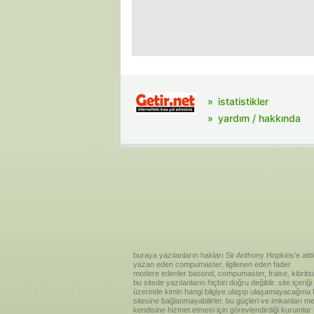
istatistikler
yardım / hakkında
buraya yazılanların hakları Sir Anthony Hopkins'e aitti
yazan eden compumaster, ilgilenen eden fader
modere edenler basond, compumaster, fraise, kibritsu
bu sitede yazılanların hiçbiri doğru değildir. site içe
üzerinde kimin hangi bilgiye ulaşıp ulaşamayacağına kar
sitesine bağlanmayabilirler. bu güçleri ve imkanları me
kendisine hizmet etmesi için görevlendirdiği kurumlar