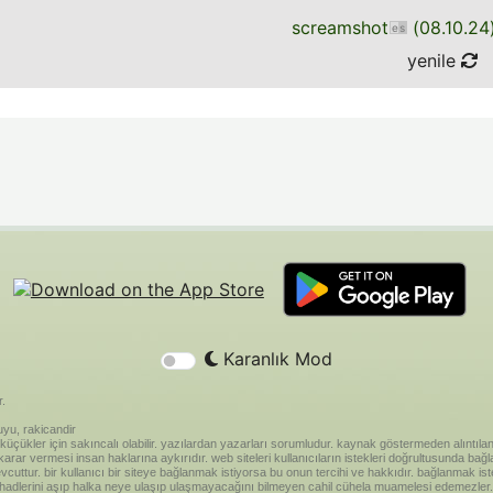
screamshot
(
08.10.24
yenile
Karanlık Mod
r.
yu, rakicandir
riği küçükler için sakıncalı olabilir. yazılardan yazarları sorumludur. kaynak göstermeden alınt
ar vermesi insan haklarına aykırıdır. web siteleri kullanıcıların istekleri doğrultusunda bağland
vcuttur. bir kullanıcı bir siteye bağlanmak istiyorsa bu onun tercihi ve hakkıdır. bağlanmak is
 hadlerini aşıp halka neye ulaşıp ulaşmayacağını bilmeyen cahil cühela muamelesi edemezler. 