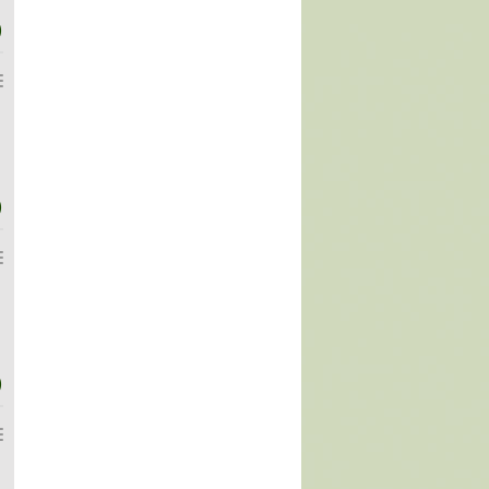
)
)
)