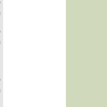
)
)
)