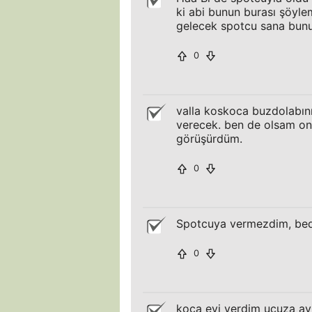
ki abi bunun burası şöyle
gelecek spotcu sana bun
0
valla koskoca buzdolabın
verecek. ben de olsam onu
görüşürdüm.
0
Spotcuya vermezdim, beda
0
koca evi verdim ucuza avi