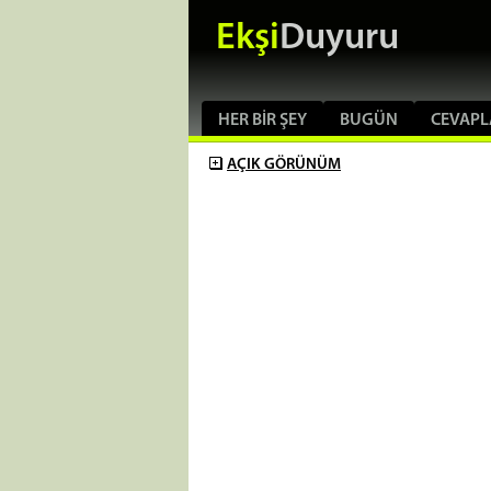
Ekşi
Duyuru
HER BIR ŞEY
BUGÜN
CEVAPL
AÇIK
GÖRÜNÜM