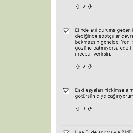
0
Elinde atıl duruma geçen
dediğinde spotçular devre
bakmazsın genelde. Yani 
gözüne batmıyorsa ederi 
mecbur verirsin.
0
Eski eşyaları hiçkimse al
götürsün diye çağırıyoru
0
Haa Bi de spotcuyla öldü 