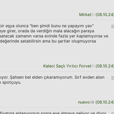
Mirket
(
08.10.24
 bir eşya olunca "ben şimdi bunu ne yapayım yav"
ye girer, orada da verdiğin mala alacağın paraya
satacak zamanın varsa evinde fazla yer kaplamıyorsa ve
değerinde satabilirsin ama bu şartlar oluşmuyorsa
Kaleci Saçlı Yırtıcı Forvet
(
08.10.24
mıyor. Şahsen bel elden çıkaramıyorum. Sırf evden alsın
m spotçuyu.
nuevo
(
08.10.24
fiyatına anlaşıyorsun sonra eve almaya geliyor ve diyor