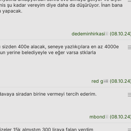
mis şu kadar vereyim diye daha da düşürüyor. İnan bana
u yapacak.
dedeminhirkasi
(
08.10.24
ı sizden 400e alacak, seneye yazlıkçılara en az 4000e
n yerine belediyeyle ve eğer varsa stklarla
red g
(
08.10.24
vaya siradan birine vermeyi tercih ederim.
mbond
(
08.10.24
zeler 15k almıştım 300 liraya falan verdim