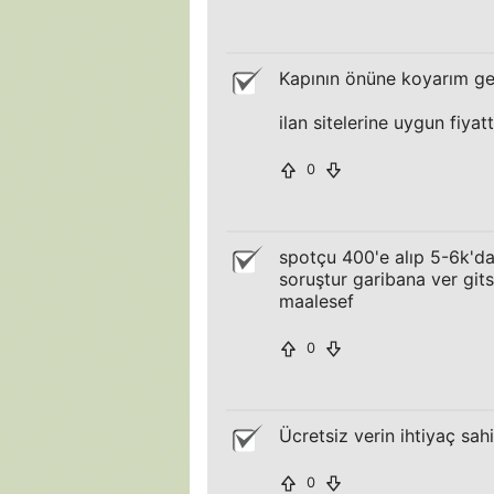
Kapının önüne koyarım g
ilan sitelerine uygun fiyat
0
spotçu 400'e alıp 5-6k'da
soruştur garibana ver gits
maalesef
0
Ücretsiz verin ihtiyaç sahi
0