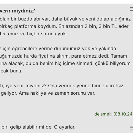
verir miydiniz?
olan bir buzdolabı var, daha büyük ve yeni dolap aldığımız
u birkaç platforma koydum. En azından 2 bin, 3 bin TL eder
ertemiz ve hiçbir sorunu yok.
 için öğrencilere verme durumumuz yok ve yakında
uğumuzda hurda fiyatına alırım, para etmez dedi. Tamam
arına alacak, bu da benim hiç içime sinmedi çünkü biliyorum
acak bunu.
tçuya verir miydiniz? Ona vermek yerine birine ücretsiz
geliyor. Ama nakliye ve zaman sorunu var.
dejame
(
08.10.24
biri gelip alabilir mi de. O ayarlar.