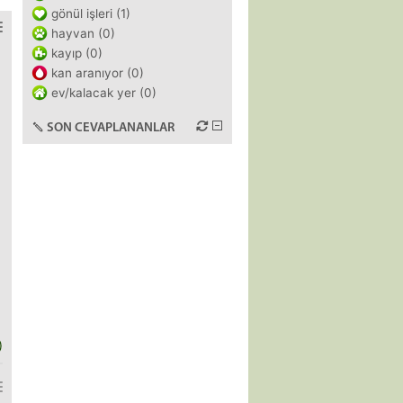
gönül işleri (1)
hayvan (0)
kayıp (0)
kan aranıyor (0)
ev/kalacak yer (0)
SON CEVAPLANANLAR
)