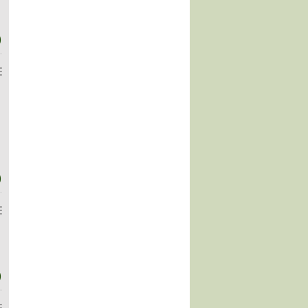
)
)
)