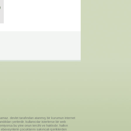
)
ılanamaz. devlet tarafından atanmış bir kurumun internet
ıkları yerlerdir. kullanıcılar isterlerse bir web
temiyorsa bu yine onun tercihi ve hakkıdır. halkın
ebeveynlerin çocuklarını sakıncalı içeriklerden