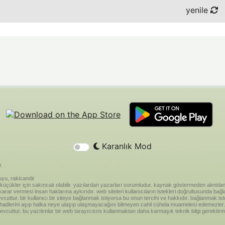
yenile
Karanlık Mod
r.
yu, rakicandir
riği küçükler için sakıncalı olabilir. yazılardan yazarları sorumludur. kaynak göstermeden alınt
ar vermesi insan haklarına aykırıdır. web siteleri kullanıcıların istekleri doğrultusunda bağland
vcuttur. bir kullanıcı bir siteye bağlanmak istiyorsa bu onun tercihi ve hakkıdır. bağlanmak is
 hadlerini aşıp halka neye ulaşıp ulaşmayacağını bilmeyen cahil cühela muamelesi edemezler. 
vcuttur. bu yazılımlar bir web tarayıcısını kullanmaktan daha karmaşık teknik bilgi gerektirm