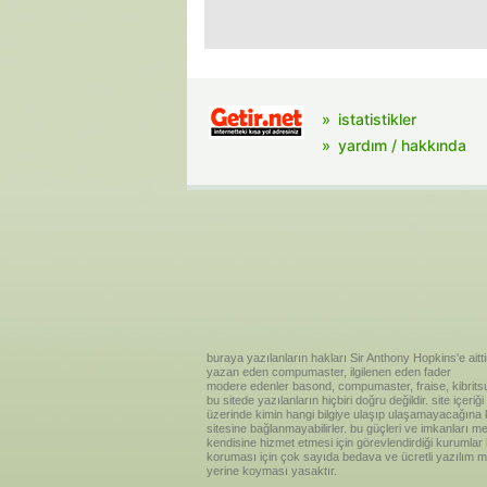
istatistikler
yardım / hakkında
buraya yazılanların hakları Sir Anthony Hopkins'e aitti
yazan eden compumaster, ilgilenen eden fader
modere edenler basond, compumaster, fraise, kibritsu
bu sitede yazılanların hiçbiri doğru değildir. site içe
üzerinde kimin hangi bilgiye ulaşıp ulaşamayacağına kar
sitesine bağlanmayabilirler. bu güçleri ve imkanları me
kendisine hizmet etmesi için görevlendirdiği kurumlar
koruması için çok sayıda bedava ve ücretli yazılım me
yerine koyması yasaktır.