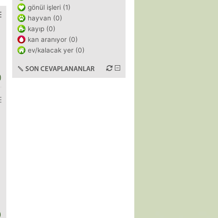
gönül işleri (1)
hayvan (0)
kayıp (0)
kan aranıyor (0)
ev/kalacak yer (0)
SON CEVAPLANANLAR
)
)