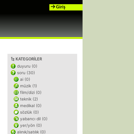
Giriş
KATEGORILER
duyuru (0)
soru (30)
ai (0)
müzik (1)
film/dizi (0)
teknik (2)
medikal (0)
sözlük (0)
yabancı dil (0)
yer/yön (0)
alınık/satılık (0)