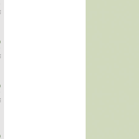
)
)
)