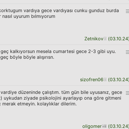
korktugum vardıya gece vardıyası cunku gunduz burda
r nasıl uyurum bılmıyorum
Zetnikov
(
03.10.24
 geç kalkıyorsun mesela cumartesi gece 2-3 gibi uyu.
eç böyle böyle alışırısn.
sizofren06
(
03.10.24
 vardiye düzeninde çalıştım. tüm gün bile uyusanız, gece
:) uykudan ziyade psikolojini ayarlayıp ona göre gitmeni
ç merak etmeyin. kolaylıklar dilerim.
oligomer
(
03.10.24