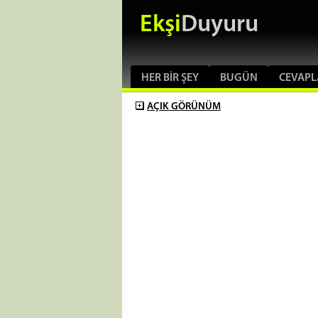
Ekşi
Duyuru
HER BIR ŞEY
BUGÜN
CEVAPL
AÇIK
GÖRÜNÜM