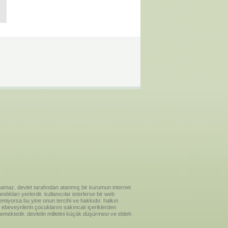
ılanamaz. devlet tarafından atanmış bir kurumun internet
ıkları yerlerdir. kullanıcılar isterlerse bir web
temiyorsa bu yine onun tercihi ve hakkıdır. halkın
ebeveynlerin çocuklarını sakıncalı içeriklerden
emektedir. devletin milletini küçük düşürmesi ve ebleh