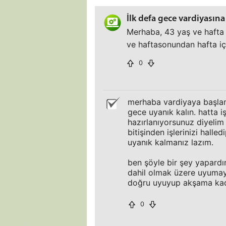
İlk defa gece vardiyasın
Merhaba, 43 yaş ve hafta
ve haftasonundan hafta içi
0
merhaba vardiyaya başla
gece uyanık kalın. hatta i
hazırlanıyorsunuz diyelim
bitişinden işlerinizi hall
uyanık kalmanız lazım.
ben şöyle bir şey yapard
dahil olmak üzere uyumay
doğru uyuyup akşama kada
0