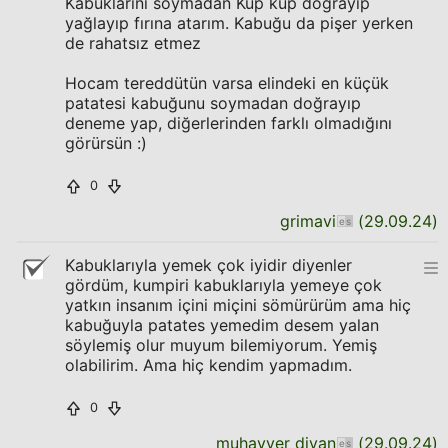
Kabuklarını soymadan Küp küp doğrayıp
yağlayıp fırına atarım. Kabuğu da pişer yerken
de rahatsız etmez
Hocam tereddütün varsa elindeki en küçük
patatesi kabuğunu soymadan doğrayıp
deneme yap, diğerlerinden farklı olmadığını
görürsün :)
0
grimavi
(
29.09.24
)
Kabuklarıyla yemek çok iyidir diyenler
gördüm, kumpiri kabuklarıyla yemeye çok
yatkın insanım içini miçini sömürürüm ama hiç
kabuğuyla patates yemedim desem yalan
söylemiş olur muyum bilemiyorum. Yemiş
olabilirim. Ama hiç kendim yapmadım.
0
muhayyer divan
(
29.09.24
)