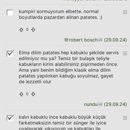
kumpiri sormuyorum elbette. normal
boyutlarda pazardan alinan patates. :)
0
🌸
robert bosch
(
29.09.24
)
Elma dilim patates hep kabuklu şekilde servis
edilmiyor mu ya? Temiz bir bulaşık teliyle
kabukların kirini alabilirsiniz pişirmeden önce.
Ama yani benim bildiğim klasik elma dilim
patates yapılırken kabuğu soyulmaz, gayet
de lezzetli olur
0
nundu
(
29.09.24
)
kalın kabuklu ince kabuklu büyük küçük
farketmeksizin temiz bir sünger ile iyice
ovalayarak yıkıyorum ve kabukları ile