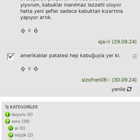
yiyorum, kabuklar inanılmaz lezzetli oluyor
hatta yeni şefler sadece kabuktan kızartma
yapıyor artık.
0
eja
(
29.09.24
)
amerikalılar patatesi hep kabuğuyla yer ki.
0
sizofren06
(
30.09.24
)
yenile
KATEGORILER
duyuru (0)
soru (26)
ai (0)
müzik (2)