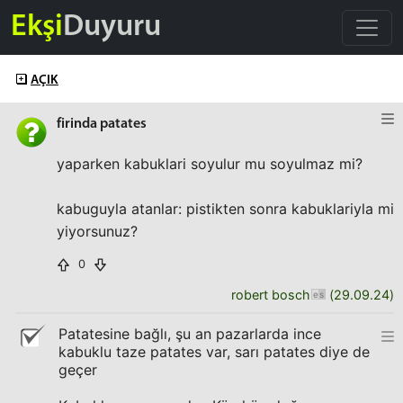
Ekşi
Duyuru
AÇIK
firinda patates
yaparken kabuklari soyulur mu soyulmaz mi?
kabuguyla atanlar: pistikten sonra kabuklariyla mi
yiyorsunuz?
0
robert bosch
(
29.09.24
)
Patatesine bağlı, şu an pazarlarda ince
kabuklu taze patates var, sarı patates diye de
geçer