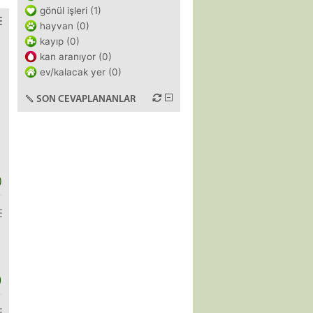
gönül işleri (1)
hayvan (0)
kayıp (0)
kan aranıyor (0)
ev/kalacak yer (0)
SON CEVAPLANANLAR
)
)