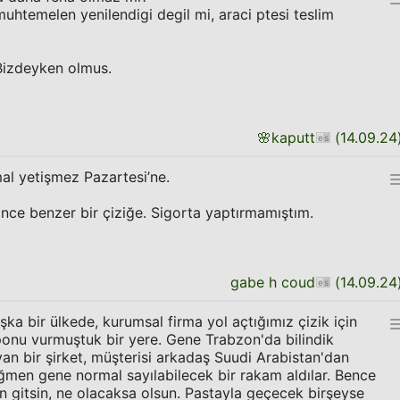
 muhtemelen yenilendigi degil mi, araci ptesi teslim
 Bizdeyken olmus.
🌸
kaputt
(
14.09.24
al yetişmez Pazartesi’ne.
nce benzer bir çiziğe. Sigorta yaptırmamıştım.
gabe h coud
(
14.09.24
ka bir ülkede, kurumsal firma yol açtığımız çizik için
ponu vurmuştuk bir yere. Gene Trabzon'da bilindik
an bir şirket, müşterisi arkadaş Suudi Arabistan'dan
ağmen gene normal sayılabilecek bir rakam aldılar. Bence
n gitsin, ne olacaksa olsun. Pastayla geçecek birşeyse