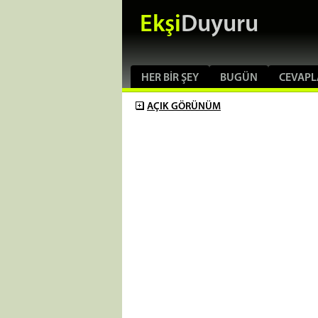
Ekşi
Duyuru
HER BIR ŞEY
BUGÜN
CEVAPL
AÇIK
GÖRÜNÜM