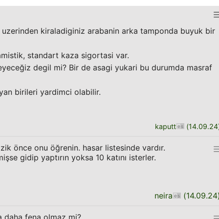
 uzerinden kiraladiginiz arabanin arka tamponda buyuk bir
mistik, standart kaza sigortasi var.
eyeceğiz degil mi? Bir de asagi yukari bu durumda masraf
n birileri yardimci olabilir.
kaputt
(
14.09.24
zik önce onu öğrenin. hasar listesinde vardır.
işse gidip yaptırın yoksa 10 katını isterler.
neira
(
14.09.24
sa daha fena olmaz mi?