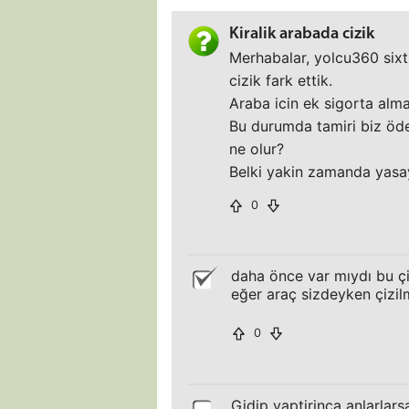
Kiralik arabada cizik
Merhabalar, yolcu360 sixt
cizik fark ettik.
Araba icin ek sigorta alma
Bu durumda tamiri biz öd
ne olur?
Belki yakin zamanda yasaya
0
daha önce var mıydı bu çi
eğer araç sizdeyken çizilm
0
Gidip yaptirinca anlarlar