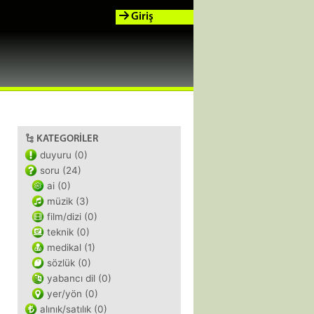
Giriş
KATEGORILER
duyuru (0)
soru (24)
ai (0)
müzik (3)
film/dizi (0)
teknik (0)
medikal (1)
sözlük (0)
yabancı dil (0)
yer/yön (0)
alınık/satılık (0)