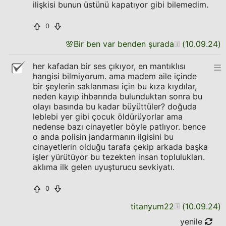
ilişkisi bunun üstünü kapatıyor gibi bilemedim.
0
🌸
Bir ben var benden şurada
(
10.09.24
)
her kafadan bir ses çıkıyor, en mantıklısı
hangisi bilmiyorum. ama madem aile içinde
bir şeylerin saklanması için bu kıza kıydılar,
neden kayıp ihbarında bulunduktan sonra bu
olayı basında bu kadar büyüttüler? doğuda
leblebi yer gibi çocuk öldürüyorlar ama
nedense bazı cinayetler böyle patlıyor. bence
o anda polisin jandarmanın ilgisini bu
cinayetlerin olduğu tarafa çekip arkada başka
işler yürütüyor bu tezekten insan toplulukları.
aklıma ilk gelen uyuşturucu sevkiyatı.
0
titanyum22
(
10.09.24
)
yenile