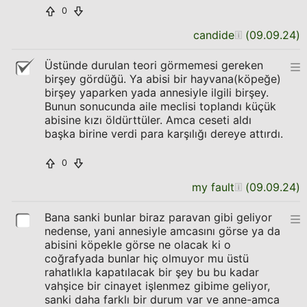
0
candide
(
09.09.24
)
Üstünde durulan teori görmemesi gereken
birşey gördüğü. Ya abisi bir hayvana(köpeğe)
birşey yaparken yada annesiyle ilgili birşey.
Bunun sonucunda aile meclisi toplandı küçük
abisine kızı öldürttüler. Amca ceseti aldı
başka birine verdi para karşılığı dereye attırdı.
0
my fault
(
09.09.24
)
Bana sanki bunlar biraz paravan gibi geliyor
nedense, yani annesiyle amcasını görse ya da
abisini köpekle görse ne olacak ki o
coğrafyada bunlar hiç olmuyor mu üstü
rahatlıkla kapatılacak bir şey bu bu kadar
vahşice bir cinayet işlenmez gibime geliyor,
sanki daha farklı bir durum var ve anne-amca