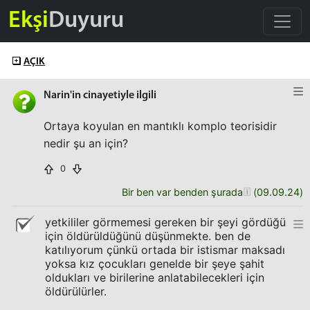
Ekşi
Duyuru
AÇIK
Narin'in cinayetiyle ilgili
Ortaya koyulan en mantıklı komplo teorisidir
nedir şu an için?
0
Bir ben var benden şurada
(
09.09.24
)
yetkililer görmemesi gereken bir şeyi gördüğü
için öldürüldüğünü düşünmekte. ben de
katılıyorum çünkü ortada bir istismar maksadı
yoksa kız çocukları genelde bir şeye şahit
oldukları ve birilerine anlatabilecekleri için
öldürülürler.