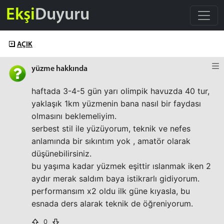
Ekşi
Duyuru
AÇIK
yüzme hakkında
haftada 3-4-5 gün yarı olimpik havuzda 40 tur,
yaklaşık 1km yüzmenin bana nasıl bir faydası
olmasını beklemeliyim.
serbest stil ile yüzüyorum, teknik ve nefes
anlamında bir sıkıntım yok , amatör olarak
düşünebilirsiniz.
bu yaşıma kadar yüzmek eşittir ıslanmak iken 2
aydır merak saldım baya istikrarlı gidiyorum.
performansım x2 oldu ilk güne kıyasla, bu
esnada ders alarak teknik de öğreniyorum.
0