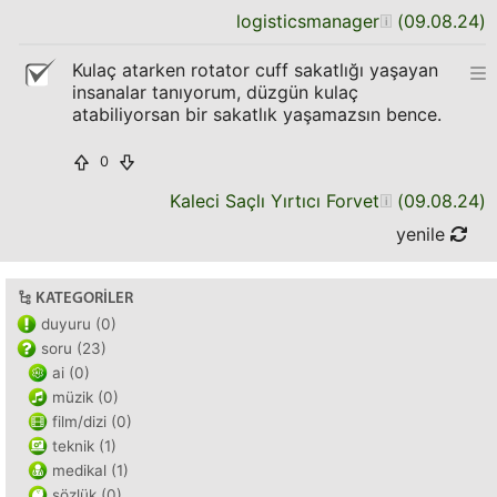
logisticsmanager
(
09.08.24
)
Kulaç atarken rotator cuff sakatlığı yaşayan
insanalar tanıyorum, düzgün kulaç
atabiliyorsan bir sakatlık yaşamazsın bence.
0
Kaleci Saçlı Yırtıcı Forvet
(
09.08.24
)
yenile
KATEGORILER
duyuru (0)
soru (23)
ai (0)
müzik (0)
film/dizi (0)
teknik (1)
medikal (1)
sözlük (0)