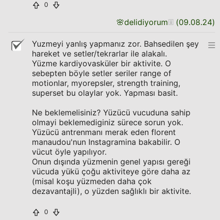
0
🌸
delidiyorum
(
09.08.24
)
Yuzmeyi yanlış yapmanız zor. Bahsedilen şey
hareket ve setler/tekrarlar ile alakalı.
Yüzme kardiyovasküler bir aktivite. O
sebepten böyle setler seriler range of
motionlar, myorepsler, strength training,
superset bu olaylar yok. Yapması basit.
Ne beklemelisiniz? Yüzücü vucuduna sahip
olmayi beklemediginiz sürece sorun yok.
Yüzücü antrenmanı merak eden florent
manaudou'nun Instagramina bakabilir. O
vücut öyle yapılıyor.
Onun dışında yüzmenin genel yapısı gereği
vücuda yükü çoğu aktiviteye göre daha az
(misal koşu yüzmeden daha çok
dezavantajli), o yüzden sağlıklı bir aktivite.
0