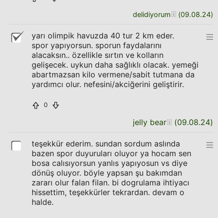
delidiyorum
(
09.08.24
)
yarı olimpik havuzda 40 tur 2 km eder.
spor yapıyorsun. sporun faydalarını
alacaksın.. özellikle sırtın ve kolların
gelişecek. uykun daha sağlıklı olacak. yemeği
abartmazsan kilo vermene/sabit tutmana da
yardımcı olur. nefesini/akciğerini geliştirir.
0
jelly bear
(
09.08.24
)
teşekkür ederim. sundan sordum aslında
bazen spor duyuruları oluyor ya hocam sen
bosa calısıyorsun yanlıs yapıyosun vs diye
dönüş oluyor. böyle yapsan şu bakımdan
zararı olur falan filan. bi dogrulama ihtiyacı
hissettim, teşekkürler tekrardan. devam o
halde.