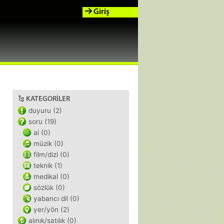
Giriş
KATEGORILER
duyuru (2)
soru (19)
ai (0)
müzik (0)
film/dizi (0)
teknik (1)
medikal (0)
sözlük (0)
yabancı dil (0)
yer/yön (2)
alınık/satılık (0)