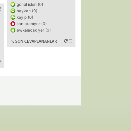
gönül işleri (0)
hayvan (0)
kayıp (0)
kan aranıyor (0)
ev/kalacak yer (0)
SON CEVAPLANANLAR
)