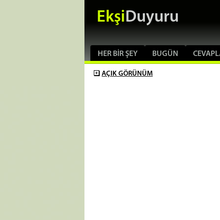
Ekşi
Duyuru
HER BIR ŞEY
BUGÜN
CEVAPL
AÇIK
GÖRÜNÜM