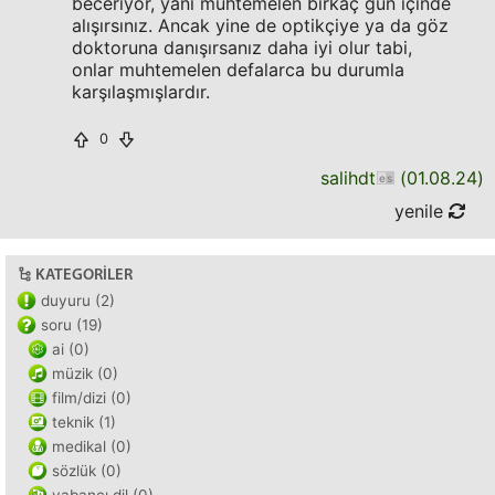
beceriyor, yani muhtemelen birkaç gün içinde
alışırsınız. Ancak yine de optikçiye ya da göz
doktoruna danışırsanız daha iyi olur tabi,
onlar muhtemelen defalarca bu durumla
karşılaşmışlardır.
0
salihdt
(
01.08.24
)
yenile
KATEGORILER
duyuru (2)
soru (19)
ai (0)
müzik (0)
film/dizi (0)
teknik (1)
medikal (0)
sözlük (0)