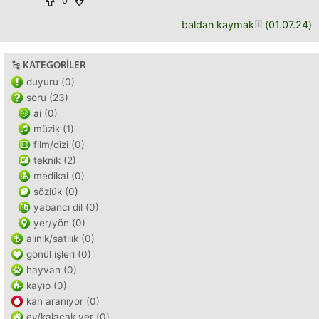
0
baldan kaymak
(
01.07.24
)
KATEGORILER
duyuru (0)
soru (23)
ai (0)
müzik (1)
film/dizi (0)
teknik (2)
medikal (0)
sözlük (0)
yabancı dil (0)
yer/yön (0)
alınık/satılık (0)
gönül işleri (0)
hayvan (0)
kayıp (0)
kan aranıyor (0)
ev/kalacak yer (0)