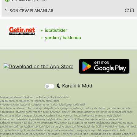
SON CEVAPLANANLAR
istatistikler
yardım / hakkında
Karanlık Mod
buraya yazılanların hakları Sir Anthony Hopkins'e aittir.
yazan eden compumaster, ilgilenen eden fader
modere edenler basond, compumaster, fraise, kibritsuyu, rakicandir
bu sitede yazılanların hiçbiri doğru değildir. site içeriği küçükler için sakıncalı olabilir. yazılardan yazarları
sorumludur. kaynak göstermeden alıntılanamaz. devlet tarafından atanmış bir kurumun internet üzerinde
kimin hangi bilgiye ulaşıp ulaşamayacağına karar vermesi insan haklarına aykırıdır. web siteleri
kullanıcıların istekleri doğrultusunda bağlandıkları yerlerdir. kullanıcılar isterlerse bir web sitesine
bağlanmayabilirler. bu güçleri ve imkanları mevcuttur. bir kullanıcı bir siteye bağlanmak istiyorsa bu onun
tercihi ve hakkıdır. bağlanmak istemiyorsa bu yine onun tercihi ve hakkıdır. halkın kendisine hizmet etmesi
için görevlendirdiği kurumlar hadlerini aşıp halka neye ulaşıp ulaşmayacağını bilmeyen cahil cühela
muamelesi edemezler. ebeveynlerin çocuklarını sakıncalı içeriklerden koruması için çok sayıda bedava ve