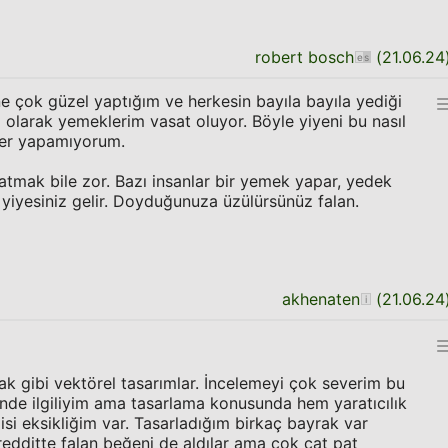
robert bosch
(
21.06.24
e çok güzel yaptığım ve herkesin bayıla bayıla yediği
olarak yemeklerim vasat oluyor. Böyle yiyeni bu nasıl
yler yapamıyorum.
atmak bile zor. Bazı insanlar bir yemek yapar, yedek
 yiyesiniz gelir. Doyduğunuza üzülürsünüz falan.
akhenaten
(
21.06.24
ak gibi vektörel tasarımlar. İncelemeyi çok severim bu
sinde ilgiliyim ama tasarlama konusunda hem yaratıcılık
gisi eksikliğim var. Tasarladığım birkaç bayrak var
, redditte falan beğeni de aldılar ama çok çat pat