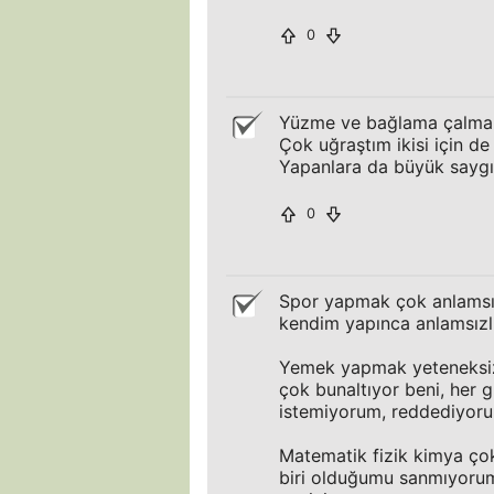
0
Yüzme ve bağlama çalma
Çok uğraştım ikisi için d
Yapanlara da büyük sayg
0
Spor yapmak çok anlamsız
kendim yapınca anlamsızl
Yemek yapmak yeteneksizli
çok bunaltıyor beni, her
istemiyorum, reddediyor
Matematik fizik kimya ç
biri olduğumu sanmıyorum