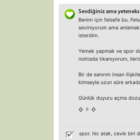
Sevdiğiniz ama yeteneksi
Benim için felsefe bu. Fe
seviniyorum ama anlamak 
isterdim.
Yemek yapmak ve spor da 
noktada tıkanıyorum, ileri
Bir de sanırım insan ilişki
kimseyle uzun süre arkad
Günlük duyuru açma dozum
0
spor. hic atak, cevik biri