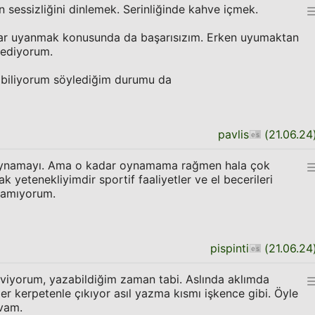
sessizliğini dinlemek. Serinliğinde kahve içmek.
ar uyanmak konusunda da başarısızım. Erken uyumaktan
 ediyorum.
 biliyorum söylediğim durumu da
pavlis
(
21.06.24
oynamayı. Ama o kadar oynamama rağmen hala çok
 yetenekliyimdir sportif faaliyetler ve el becerileri
pamıyorum.
pispinti
(
21.06.24
eviyorum, yazabildiğim zaman tabi. Aslında aklımda
ler kerpetenle çıkıyor asıl yazma kısmı işkence gibi. Öyle
vam.