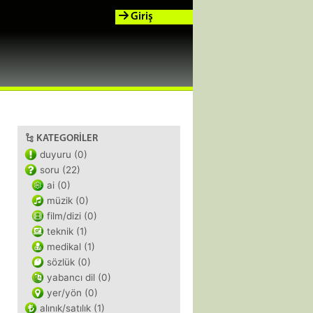
Giriş
KATEGORILER
duyuru (0)
soru (22)
ai (0)
müzik (0)
film/dizi (0)
teknik (1)
medikal (1)
sözlük (0)
yabancı dil (0)
yer/yön (0)
alınık/satılık (1)