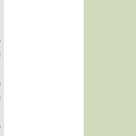
)
)
)