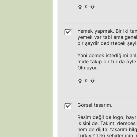
0
Yemek yapmak. Bir iki tan
yemek var tabi ama genel 
bir şeydir dedirtecek şe
Yani demek istediğimi anl
mide takıp bir tur da öyle
Olmuyor.
0
Görsel tasarım.
Resim değil de logo, bayr
ikisini de. Takıntı derece
hem de dijital tasarım bil
Türkiye'deki şehirler için