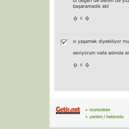
bi değeri de benim de yü
başaramadık abi
0
ııı yaşamak diyebiliyor m
seviyorum valla aslında 
0
istatistikler
yardım / hakkında