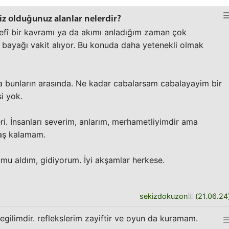
z olduğunuz alanlar nelerdir?
lsefî bir kavramı ya da akımı anladığım zaman çok
bayağı vakit alıyor. Bu konuda daha yetenekli olmak
bunların arasında. Ne kadar cabalarsam cabalayayim bir
si yok.
leri. İnsanları severim, anlarım, merhametliyimdir ama
aş kalamam.
u aldım, gidiyorum. İyi akşamlar herkese.
sekizdokuzon
(
21.06.24
 degilimdir. reflekslerim zayiftir ve oyun da kuramam.