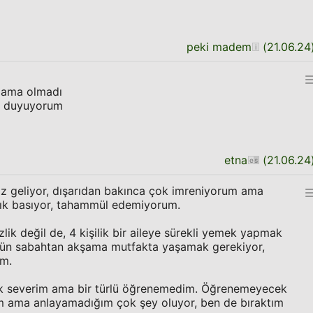
peki madem
(
21.06.24
e ama olmadı
ı duyuyorum
etna
(
21.06.24
 geliyor, dışarıdan bakınca çok imreniyorum ama
ık basıyor, tahammül edemiyorum.
k değil de, 4 kişilik bir aileye sürekli yemek yapmak
 gün sabahtan akşama mutfakta yaşamak gerekiyor,
um.
ok severim ama bir türlü öğrenemedim. Öğrenemeyecek
 ama anlayamadığım çok şey oluyor, ben de bıraktım