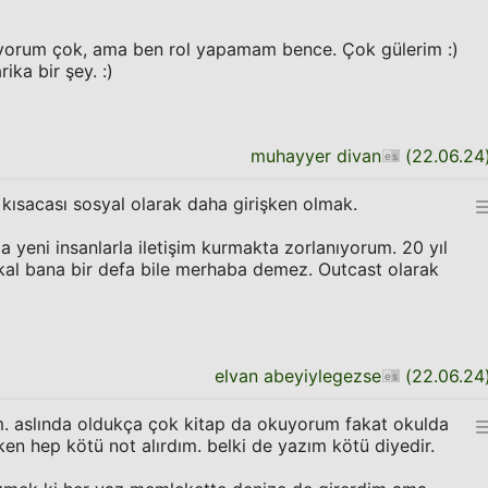
niyorum çok, ama ben rol yapamam bence. Çok gülerim :)
ka bir şey. :)
muhayyer divan
(
22.06.24
 kısacası sosyal olarak daha girişken olmak.
 yeni insanlarla iletişim kurmakta zorlanıyorum. 20 yıl
kal bana bir defa bile merhaba demez. Outcast olarak
elvan abeyiylegezse
(
22.06.24
m. aslında oldukça çok kitap da okuyorum fakat okulda
n hep kötü not alırdım. belki de yazım kötü diyedir.