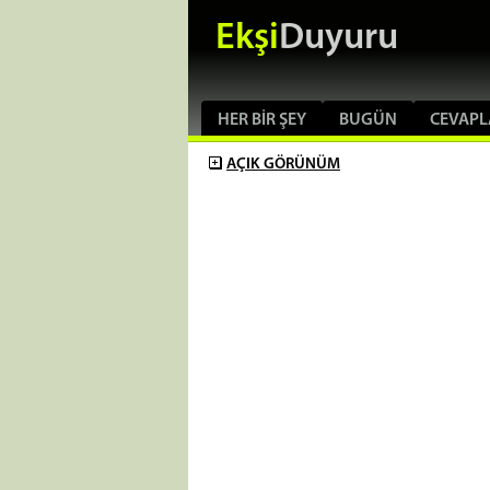
Ekşi
Duyuru
HER BIR ŞEY
BUGÜN
CEVAPL
AÇIK
GÖRÜNÜM