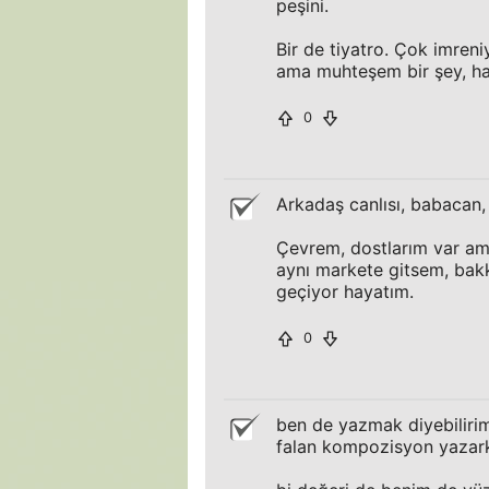
peşini.
Bir de tiyatro. Çok imre
ama muhteşem bir şey, hari
0
Arkadaş canlısı, babacan,
Çevrem, dostlarım var ama
aynı markete gitsem, bak
geçiyor hayatım.
0
ben de yazmak diyebiliri
falan kompozisyon yazarke