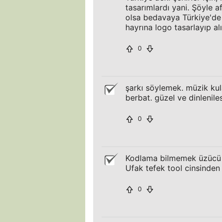
tasarımlardı yani. Şöyle a
olsa bedavaya Türkiye'de 
hayrına logo tasarlayıp alı
0
şarkı söylemek. müzik ku
berbat. güzel ve dinleniles
0
Kodlama bilmemek üzücü
Ufak tefek tool cinsinden 
0