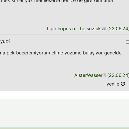
zmek ki her yaz memlekette denize de girerdim ama
high hopes of the sozluk
(
22.06.24
uyuz?
ama pek beceremiyorum elime yüzüme bulaşıyor genelde.
AlsterWasser
(
22.06.24
yenile