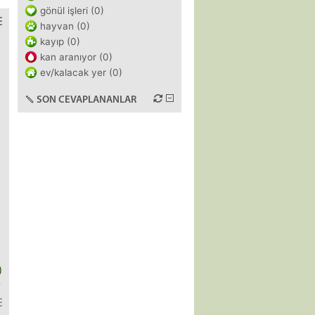
gönül işleri (0)
hayvan (0)
kayıp (0)
kan aranıyor (0)
ev/kalacak yer (0)
SON CEVAPLANANLAR
)