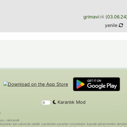
grimavi
(
03.06.24
yenile
Karanlık Mod
r.
yu, rakicandir
riği küçükler için sakıncalı olabilir. yazılardan yazarları sorumludur. kaynak göstermeden alınt