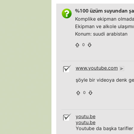
%100 üzüm suyundan şa
Komplike ekipman olmadan 
Ekipman ve alkole ulaşım
Konum: suudi arabistan
0
www.youtube.com
şöyle bir videoya denk ge
0
youtu.be
youtu.be
Youtube da başka tarifler