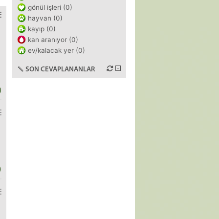
gönül işleri (0)
hayvan (0)
kayıp (0)
kan aranıyor (0)
ev/kalacak yer (0)
SON CEVAPLANANLAR
)
)