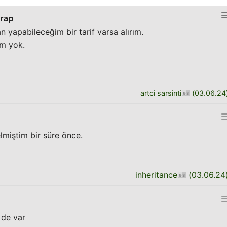
rap
yapabileceğim bir tarif varsa alırım.
ım yok.
artci sarsinti
(
03.06.24
lmiştim bir süre önce.
inheritance
(
03.06.24
 de var