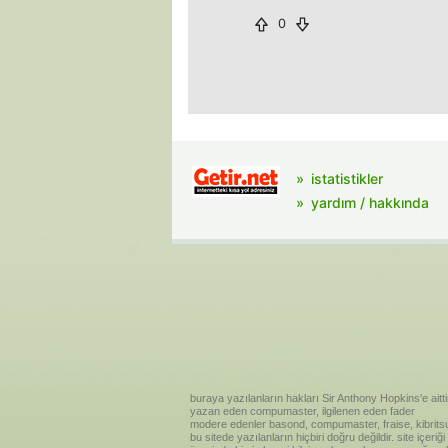
0
istatistikler
yardım / hakkında
buraya yazılanların hakları Sir Anthony Hopkins'e aitti
yazan eden compumaster, ilgilenen eden fader
modere edenler basond, compumaster, fraise, kibritsu
bu sitede yazılanların hiçbiri doğru değildir. site içe