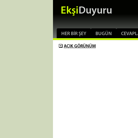
Ekşi
Duyuru
HER BIR ŞEY
BUGÜN
CEVAPL
AÇIK
GÖRÜNÜM