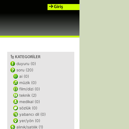
Giriş
KATEGORILER
duyuru (0)
soru (20)
ai (0)
müzik (0)
film/dizi (0)
teknik (2)
medikal (0)
sözlük (0)
yabancı dil (0)
yer/yön (0)
alınık/satılık (1)