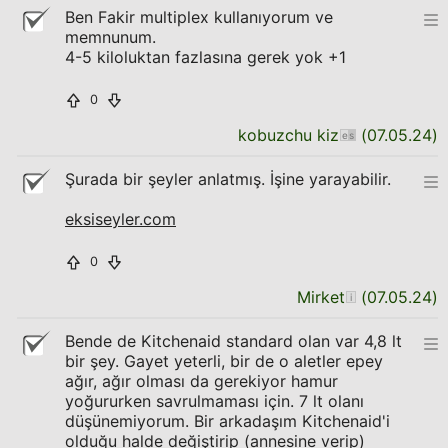
Ben Fakir multiplex kullanıyorum ve
memnunum.
4-5 kiloluktan fazlasına gerek yok +1
0
kobuzchu kiz
(
07.05.24
)
Şurada bir şeyler anlatmış. İşine yarayabilir.
eksiseyler.com
0
Mirket
(
07.05.24
)
Bende de Kitchenaid standard olan var 4,8 lt
bir şey. Gayet yeterli, bir de o aletler epey
ağır, ağır olması da gerekiyor hamur
yoğururken savrulmaması için. 7 lt olanı
düşünemiyorum. Bir arkadaşım Kitchenaid'i
olduğu halde değiştirip (annesine verip)