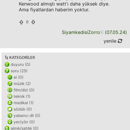
Kenwood almıştı watt'ı daha yüksek diye.
Ama fiyatlardan haberim yoktur.
0
SiyamkedisiZorro
(
07.05.24
)
yenile
KATEGORILER
duyuru (0)
soru (25)
ai (0)
müzik (2)
film/dizi (0)
teknik (1)
medikal (1)
sözlük (0)
yabancı dil (0)
yer/yön (0)
alınık/satılık (0)