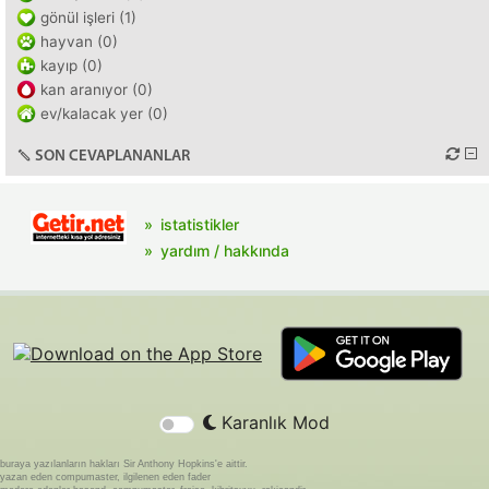
gönül işleri (1)
hayvan (0)
kayıp (0)
kan aranıyor (0)
ev/kalacak yer (0)
SON CEVAPLANANLAR
istatistikler
yardım / hakkında
Karanlık Mod
buraya yazılanların hakları Sir Anthony Hopkins'e aittir.
yazan eden compumaster, ilgilenen eden fader