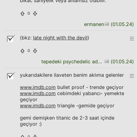
bikac saniyelik veya anlamsiz olabilir.
0
ermanen
(
01.05.24
)
(bkz:
late night with the devil
)
0
tepedeki psychedelic adam
(
01.05.24
)
yukarıdakilere ilaveten benim aklıma gelenler
www.imdb.com
bullet proof - trende geçiyor
www.imdb.com
cebimdeki yabancı- yemekte
geçiyor
www.imdb.com
triangle -gemide geçiyor
gemi demişken titanic de 2-3 saat içinde
geçiyor :)
0