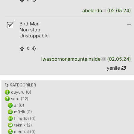
abelardo
(
02.05.24
)
Bird Man
Non stop
Unstoppable
0
iwasbornonamountainside
(
02.05.24
)
yenile
KATEGORILER
duyuru (0)
soru (22)
ai (0)
müzik (0)
film/dizi (0)
teknik (2)
medikal (0)