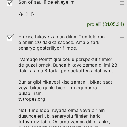
Son of saul'ü de ekleyelim
0
prole
(
01.05.24
)
En kisa hikaye zaman dilimi "run lola run"
olabilir. 20 dakika sadece. Ama 3 farkli
senaryo gosteriliyor filmde.
"Vantage Point" gibi coklu perspektif filmleri
de guzel ornek. Bunda hikaye zaman dilimi 23
dakika ama 8 farkli perspektiften anlatiliyor.
Bunlar gibi hikayesi kisa zamanli, bikac saatli
veya bikac gunlu bicok ornegi burda
bulabilirsin:
tvtropes.org
Not: time loop, ruyada olma veya birinin
dusunceleri vb. senaryolu filmleri haric
tutuyoruz tabii. Onlarda zaman dilimi anlik,