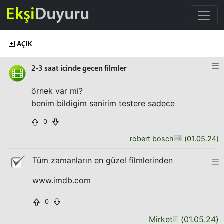
Ekşi
Duyuru
AÇIK
2-3 saat icinde gecen filmler
örnek var mi?
benim bildigim sanirim testere sadece
0
robert bosch
(
01.05.24
)
Tüm zamanların en güzel filmlerinden
www.imdb.com
0
Mirket
(
01.05.24
)