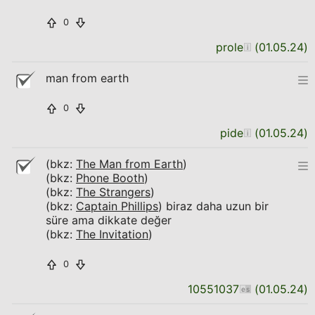
0
prole
(
01.05.24
)
man from earth
0
pide
(
01.05.24
)
(bkz:
The Man from Earth
)
(bkz:
Phone Booth
)
(bkz:
The Strangers
)
(bkz:
Captain Phillips
) biraz daha uzun bir
süre ama dikkate değer
(bkz:
The Invitation
)
0
10551037
(
01.05.24
)