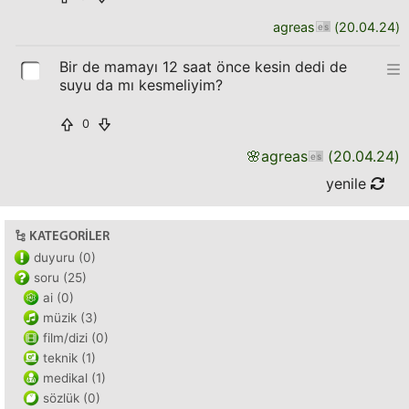
agreas
(
20.04.24
)
Bir de mamayı 12 saat önce kesin dedi de
suyu da mı kesmeliyim?
0
🌸
agreas
(
20.04.24
)
yenile
KATEGORILER
duyuru (0)
soru (25)
ai (0)
müzik (3)
film/dizi (0)
teknik (1)
medikal (1)
sözlük (0)