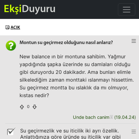
Ekşi
Duyuru
AÇIK
Montun su geçirmez olduğunu nasıl anlarız?
New balance ın bir montuna sahibim. Yağmur
yapdığında şapka üzerinde su damlaları olduğu
gibi duruyordu 20 dakikadır. Ama bunları elimle
silkelediğim zaman monttaki ıslanmayı hissettim.
Su geçirmez montta bu ıslaklık da mı olmuyor,
kıstas nedir?
0
Unde bach canim
(
19.04.24
)
Su geçirmezlik ve su iticilik iki ayrı özellik.
Anlattığınıza göre üründe su iticilik var gibi