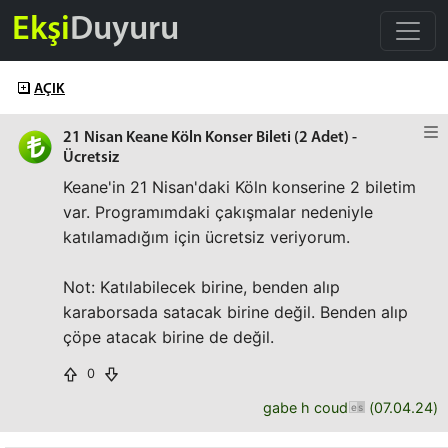
Ekşi
Duyuru
AÇIK
21 Nisan Keane Köln Konser Bileti (2 Adet) -
Ücretsiz
Keane'in 21 Nisan'daki Köln konserine 2 biletim
var. Programımdaki çakışmalar nedeniyle
katılamadığım için ücretsiz veriyorum.
Not: Katılabilecek birine, benden alıp
karaborsada satacak birine değil. Benden alıp
çöpe atacak birine de değil.
0
gabe h coud
(
07.04.24
)