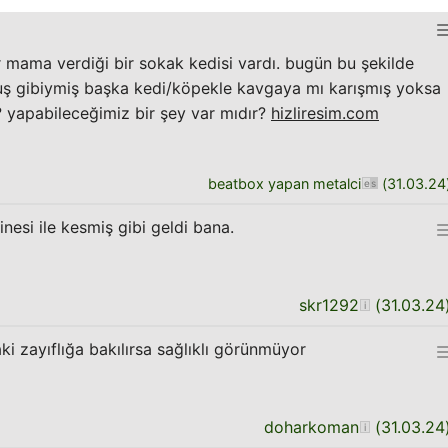
r mama verdiği bir sokak kedisi vardı. bugün bu şekilde
uş gibiymiş başka kedi/köpekle kavgaya mı karışmış yoksa
bu? yapabileceğimiz bir şey var mıdır?
hizliresim.com
beatbox yapan metalci
(
31.03.24
nesi ile kesmiş gibi geldi bana.
skr1292
(
31.03.24
ki zayıflığa bakılırsa sağlıklı görünmüyor
doharkoman
(
31.03.24