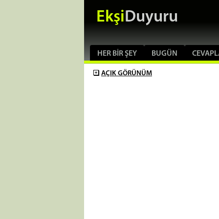
Ekşi
Duyuru
HER BIR ŞEY
BUGÜN
CEVAPL
AÇIK
GÖRÜNÜM