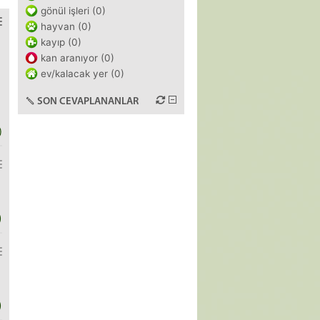
gönül işleri (0)
hayvan (0)
kayıp (0)
kan aranıyor (0)
ev/kalacak yer (0)
SON CEVAPLANANLAR
)
)
)