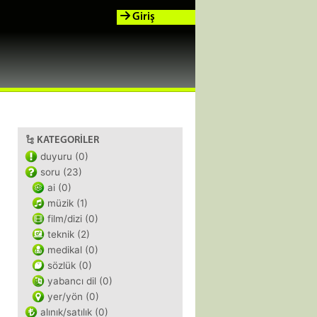
Giriş
KATEGORILER
duyuru (0)
soru (23)
ai (0)
müzik (1)
film/dizi (0)
teknik (2)
medikal (0)
sözlük (0)
yabancı dil (0)
yer/yön (0)
alınık/satılık (0)