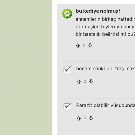
bu kediye nolmuş?
annemlerin birkaç haftadı
görmüşler. tüyleri yolunm
bir hastalık belirtisi mi 
0
hocam sanki biri traş maki
0
Parazit olabilir vücudunda
0