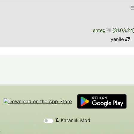
enteg
(
31.03.24
yenile
Karanlık Mod
r.