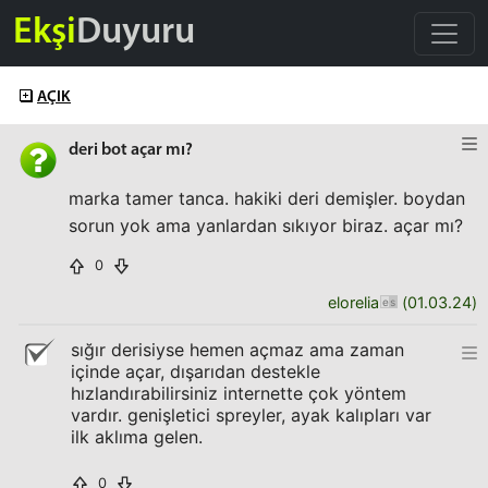
Ekşi
Duyuru
AÇIK
deri bot açar mı?
marka tamer tanca. hakiki deri demişler. boydan
sorun yok ama yanlardan sıkıyor biraz. açar mı?
0
elorelia
(
01.03.24
)
sığır derisiyse hemen açmaz ama zaman
içinde açar, dışarıdan destekle
hızlandırabilirsiniz internette çok yöntem
vardır. genişletici spreyler, ayak kalıpları var
ilk aklıma gelen.
0