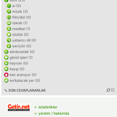
soru (23)
ai (0)
müzik (3)
film/dizi (0)
teknik (1)
medikal (1)
sözlük (0)
yabancı dil (0)
yer/yön (0)
alınık/satılık (0)
gönül işleri (1)
hayvan (0)
kayıp (0)
kan aranıyor (0)
ev/kalacak yer (0)
SON CEVAPLANANLAR
istatistikler
yardım / hakkında