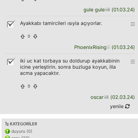
gule gule
(
01.03.24
)
Ayakkabı tamircileri ısıyla açıyorlar.
0
PhoenixRising
(
01.03.24
)
iki uc kat torbaya su doldurup ayakkabinin
icine yerleştirin. sonra buzluga koyun, illa
acma yapacaktır.
0
oscar
(
02.03.24
)
yenile
KATEGORILER
duyuru (0)