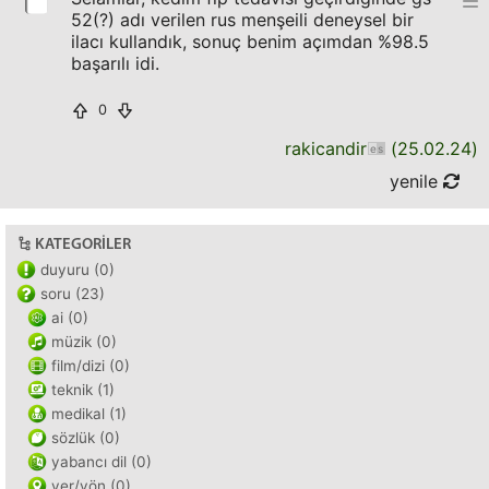
52(?) adı verilen rus menşeili deneysel bir
ilacı kullandık, sonuç benim açımdan %98.5
başarılı idi.
0
rakicandir
(
25.02.24
)
yenile
KATEGORILER
duyuru (0)
soru (23)
ai (0)
müzik (0)
film/dizi (0)
teknik (1)
medikal (1)
sözlük (0)
yabancı dil (0)
yer/yön (0)