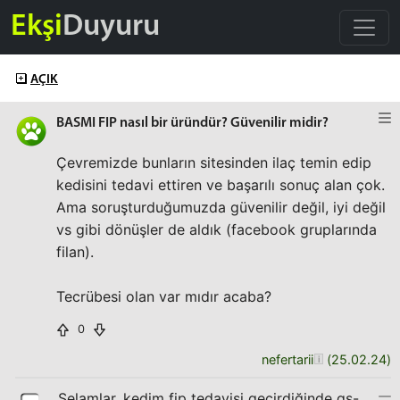
Ekşi
Duyuru
AÇIK
BASMI FIP nasıl bir üründür? Güvenilir midir?
Çevremizde bunların sitesinden ilaç temin edip
kedisini tedavi ettiren ve başarılı sonuç alan çok.
Ama soruşturduğumuzda güvenilir değil, iyi değil
vs gibi dönüşler de aldık (facebook gruplarında
filan).
Tecrübesi olan var mıdır acaba?
0
nefertarii
(
25.02.24
)
Selamlar, kedim fip tedavisi geçirdiğinde gs-