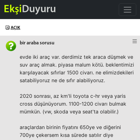
Ekşi
Duyuru
AÇIK
bir araba sorusu
evde iki araç var. derdimiz tek araca düşmek ve
suv araç almak. piyasa malum kötü. beklentimizi
karşılayacak sıfırlar 1500 civarı. ne elimizdekileri
satabiliyoruz ne de sıfır alabiliyoruz.
2020 sonrası, az km'li toyota c-hr veya yaris
cross düşünüyorum. 1100-1200 civarı bulmak
mümkün. (vw, skoda veya seat'ta olabilir.)
araçlardan birinin fiyatını 650ye ve diğerini
700ye çekersem kısa sürede satılır diye