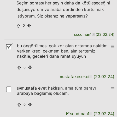
Seçim sonrası her şeyin daha da kötüleşeceğini
düşünüyorum ve araba derdinden kurtulmak
istiyorum. Siz olsanız ne yaparsınız?
0
scudman1
(
23.02.24
)
bu öngörülmesi çok zor olan ortamda nakitim
varken kredi çekmem ben. alın tertemiz
nakitle, geceleri daha rahat uyuyun
0
mustafakesekci
(
23.02.24
)
@mustafa evet haklısın. ama tüm parayı
arabaya bağlamış olucam.
0
🌸
scudman1
(
23.02.24
)