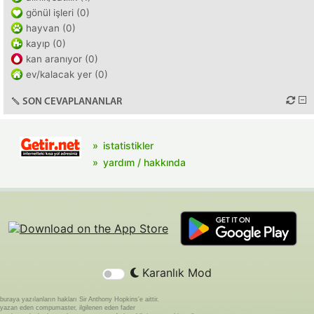
gönül işleri (0)
hayvan (0)
kayıp (0)
kan aranıyor (0)
ev/kalacak yer (0)
SON CEVAPLANANLAR
istatistikler
yardım / hakkında
Karanlık Mod
buraya yazılanların hakları Sir Anthony Hopkins'e aittir.
yazan eden compumaster, ilgilenen eden fader