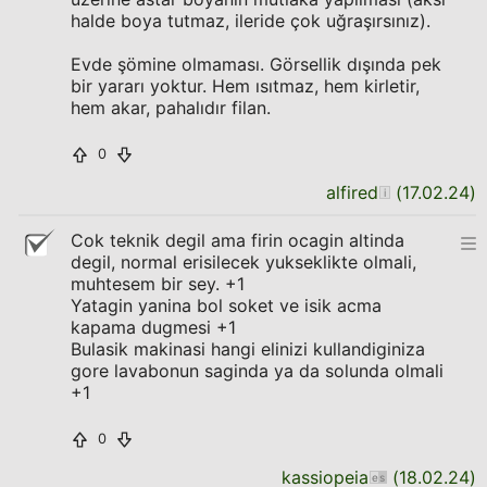
halde boya tutmaz, ileride çok uğraşırsınız).
Evde şömine olmaması. Görsellik dışında pek
bir yararı yoktur. Hem ısıtmaz, hem kirletir,
hem akar, pahalıdır filan.
0
alfired
(
17.02.24
)
Cok teknik degil ama firin ocagin altinda
degil, normal erisilecek yukseklikte olmali,
muhtesem bir sey. +1
Yatagin yanina bol soket ve isik acma
kapama dugmesi +1
Bulasik makinasi hangi elinizi kullandiginiza
gore lavabonun saginda ya da solunda olmali
+1
0
kassiopeia
(
18.02.24
)