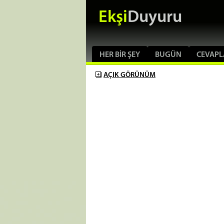
Ekşi
Duyuru
HER BIR ŞEY
BUGÜN
CEVAPL
AÇIK
GÖRÜNÜM