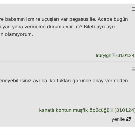
e babamın izmire uçuşları var pegasus ile. Acaba bugün
ni yan yana vermeme durumu var mı? Bileti ayrı ayrı
in olamıyorum.
lrdrylgh
(
31.01.24
eneyebilirsiniz ayrıca. koltukları görünce onay vermeden
kanatlı kontun müşfik öpücüğü
(
31.01.24
yenile