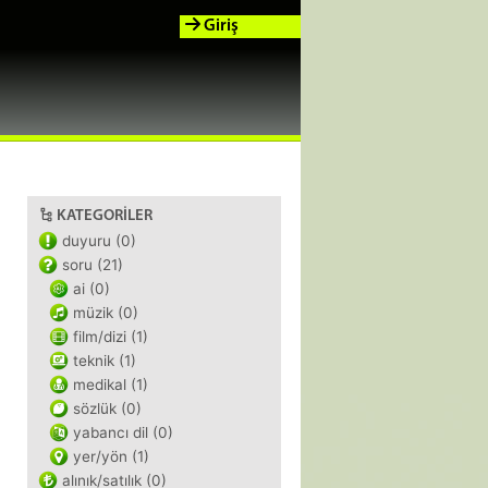
Giriş
KATEGORILER
duyuru (0)
soru (21)
ai (0)
müzik (0)
film/dizi (1)
teknik (1)
medikal (1)
sözlük (0)
yabancı dil (0)
yer/yön (1)
alınık/satılık (0)