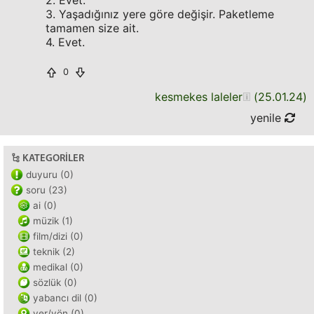
2. Evet.
3. Yaşadığınız yere göre değişir. Paketleme
tamamen size ait.
4. Evet.
0
kesmekes laleler
(
25.01.24
)
yenile
KATEGORILER
duyuru (0)
soru (23)
ai (0)
müzik (1)
film/dizi (0)
teknik (2)
medikal (0)
sözlük (0)
yabancı dil (0)
yer/yön (0)