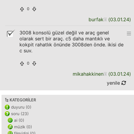
0
burfak
(
03.01.24
)
3008 konsolü güzel değil ve araç genel
olarak sert bir araç. c5 daha mantıklı ve
kokpit rahatlık önünde 3008den önde. ikisi de
c suv.
0
mikahakkinen
(
03.01.24
)
yenile
KATEGORILER
duyuru (0)
soru (23)
ai (0)
müzik (0)
film/dizi (0)