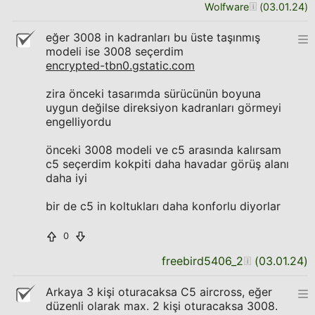
Wolfware
(
03.01.24
)
eğer 3008 in kadranları bu üste taşınmış
modeli ise 3008 seçerdim
encrypted-tbn0.gstatic.com
zira önceki tasarımda sürücünün boyuna
uygun değilse direksiyon kadranları görmeyi
engelliyordu
önceki 3008 modeli ve c5 arasında kalırsam
c5 seçerdim kokpiti daha havadar görüş alanı
daha iyi
bir de c5 in koltukları daha konforlu diyorlar
0
freebird5406_2
(
03.01.24
)
Arkaya 3 kişi oturacaksa C5 aircross, eğer
düzenli olarak max. 2 kişi oturacaksa 3008.